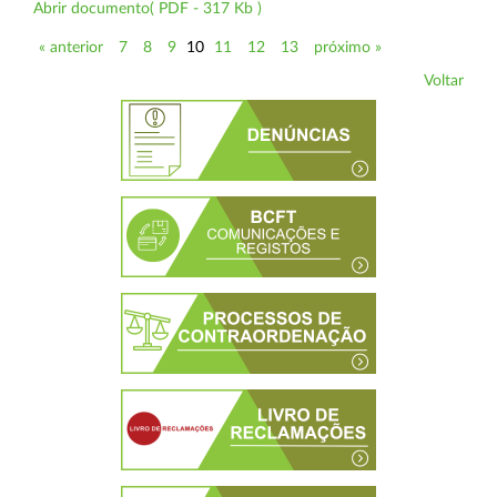
Abrir documento( PDF - 317 Kb )
« anterior
7
8
9
10
11
12
13
próximo »
Voltar