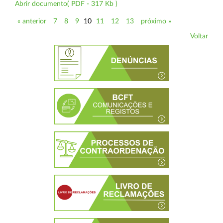
Abrir documento( PDF - 317 Kb )
« anterior
7
8
9
10
11
12
13
próximo »
Voltar