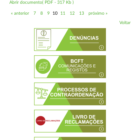
Abrir documento( PDF - 317 Kb )
« anterior
7
8
9
10
11
12
13
próximo »
Voltar