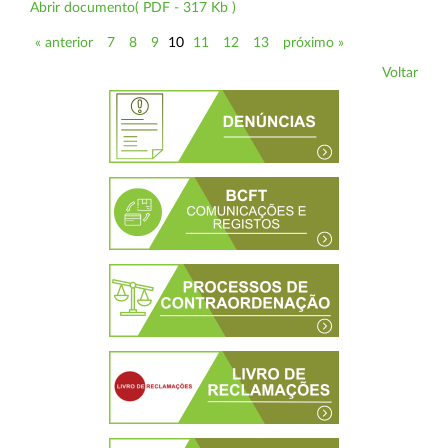
Abrir documento( PDF - 317 Kb )
« anterior
7
8
9
10
11
12
13
próximo »
Voltar