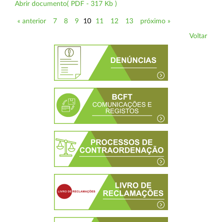
Abrir documento( PDF - 317 Kb )
« anterior
7
8
9
10
11
12
13
próximo »
Voltar