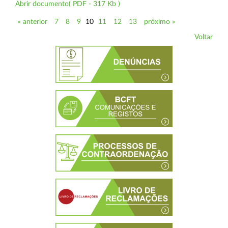
Abrir documento( PDF - 317 Kb )
« anterior
7
8
9
10
11
12
13
próximo »
Voltar