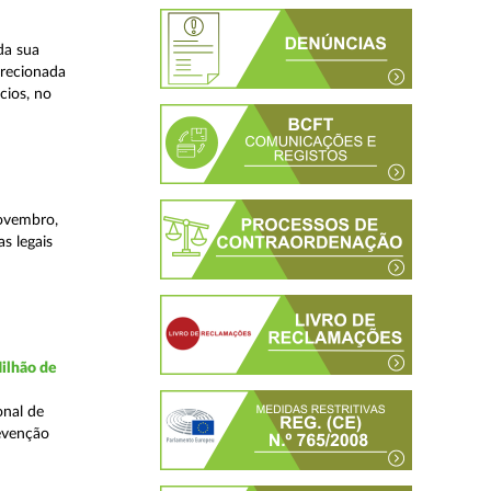
da sua
irecionada
cios, no
novembro,
s legais
ilhão de
onal de
evenção