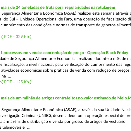
ais de 24 toneladas de fruta por irregularidades na rotulagem
 Segurança Alimentar e Económica (ASAE) realizou esta semana através 
l do Sul – Unidade Operacional de Faro, uma operação de fiscalização d
o cumprimento das condições e normas de transporte de géneros alimentí
 ...
o( PDF - 329 Kb )
21 processos em vendas com redução de preço - Operação Black Friday
dade de Segurança Alimentar e Económica, realizou, durante o mês de 
fiscalização, a nível nacional, para verificação do cumprimento das regra
s atividades económicas sobre práticas de venda com redução de preços,
na ...
o( PDF - 125 Kb )
ais de um milhão de artigos contrafeitos no valor estimado de Meio M
 Segurança Alimentar e Económica (ASAE), através da sua Unidade Naci
nvestigação Criminal (UNIIC), desencadeou uma operação especial de pr
a a armazéns de distribuição e venda por grosso de artigos de vestuário,
telemóveis e ...