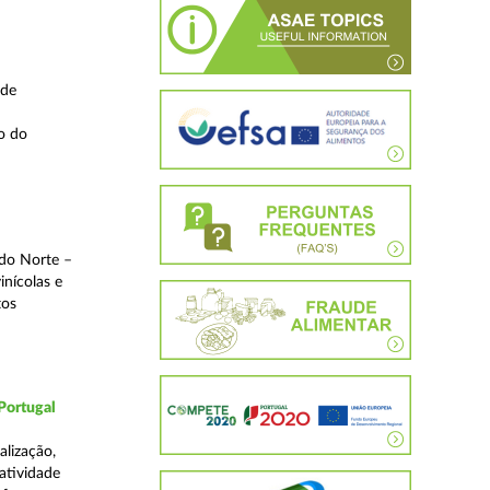
 de
o do
 do Norte –
inícolas e
tos
Portugal
lização,
 atividade