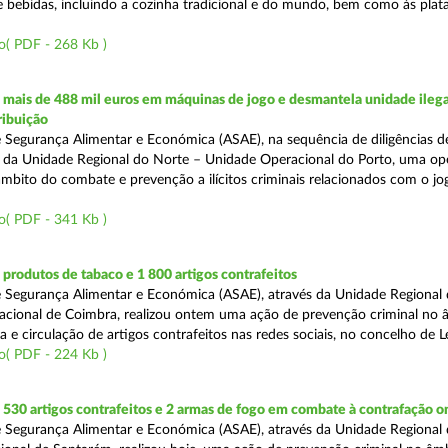
e bebidas, incluindo a cozinha tradicional e do mundo, bem como às pla
o( PDF - 268 Kb )
mais de 488 mil euros em máquinas de jogo e desmantela unidade ilega
ribuição
 Segurança Alimentar e Económica (ASAE), na sequência de diligências de
és da Unidade Regional do Norte – Unidade Operacional do Porto, uma op
âmbito do combate e prevenção a ilícitos criminais relacionados com o jogo
o( PDF - 341 Kb )
rodutos de tabaco e 1 800 artigos contrafeitos
 Segurança Alimentar e Económica (ASAE), através da Unidade Regional
cional de Coimbra, realizou ontem uma ação de prevenção criminal no 
e circulação de artigos contrafeitos nas redes sociais, no concelho de Le
o( PDF - 224 Kb )
30 artigos contrafeitos e 2 armas de fogo em combate à contrafação o
 Segurança Alimentar e Económica (ASAE), através da Unidade Regional 