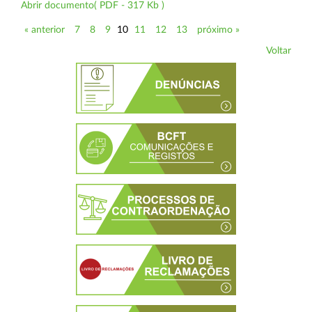
Abrir documento( PDF - 317 Kb )
« anterior
7
8
9
10
11
12
13
próximo »
Voltar