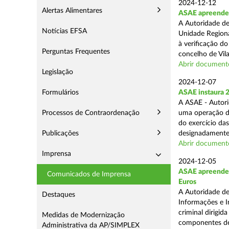
2024-12-12
Alertas Alimentares
ASAE apreende m
A Autoridade de
Notícias EFSA
Unidade Regiona
à verificação d
Perguntas Frequentes
concelho de Vila
Abrir document
Legislação
2024-12-07
Formulários
ASAE instaura 
A ASAE - Autori
Processos de Contraordenação
uma operação de 
do exercício da
Publicações
designadamente 
Abrir document
Imprensa
2024-12-05
ASAE apreende m
Comunicados de Imprensa
Euros
A Autoridade de
Destaques
Informações e I
criminal dirigid
Medidas de Modernização
componentes de 
Administrativa da AP/SIMPLEX