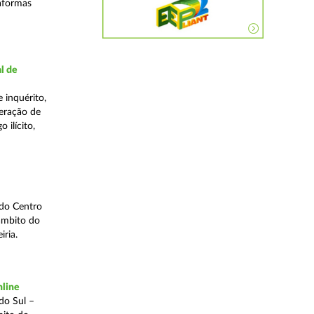
taformas
l de
 inquérito,
eração de
 ilícito,
 do Centro
âmbito do
iria.
nline
do Sul –