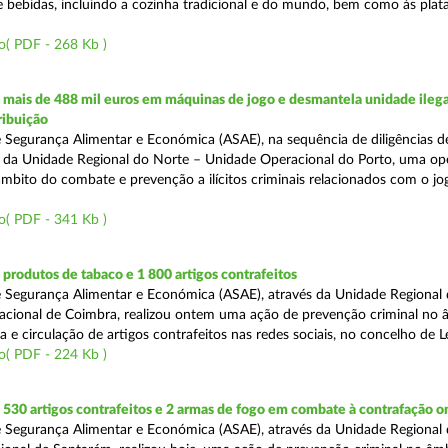
e bebidas, incluindo a cozinha tradicional e do mundo, bem como às pla
o( PDF - 268 Kb )
mais de 488 mil euros em máquinas de jogo e desmantela unidade ilega
ribuição
 Segurança Alimentar e Económica (ASAE), na sequência de diligências de
és da Unidade Regional do Norte – Unidade Operacional do Porto, uma op
âmbito do combate e prevenção a ilícitos criminais relacionados com o jogo
o( PDF - 341 Kb )
rodutos de tabaco e 1 800 artigos contrafeitos
 Segurança Alimentar e Económica (ASAE), através da Unidade Regional
cional de Coimbra, realizou ontem uma ação de prevenção criminal no 
e circulação de artigos contrafeitos nas redes sociais, no concelho de Le
o( PDF - 224 Kb )
30 artigos contrafeitos e 2 armas de fogo em combate à contrafação o
 Segurança Alimentar e Económica (ASAE), através da Unidade Regional 