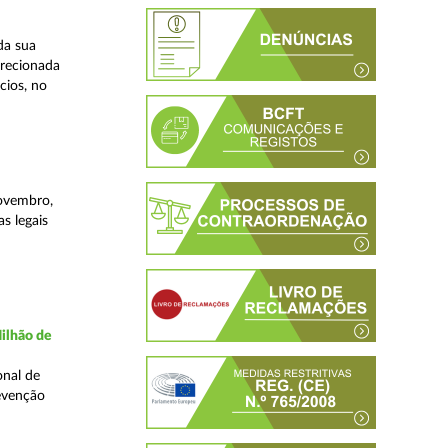
da sua
irecionada
cios, no
novembro,
s legais
ilhão de
onal de
evenção