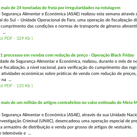
ais de 24 toneladas de fruta por irregularidades na rotulagem
 Segurança Alimentar e Económica (ASAE) realizou esta semana através 
l do Sul – Unidade Operacional de Faro, uma operação de fiscalização d
o cumprimento das condições e normas de transporte de géneros alimentí
 ...
o( PDF - 329 Kb )
21 processos em vendas com redução de preço - Operação Black Friday
dade de Segurança Alimentar e Económica, realizou, durante o mês de 
fiscalização, a nível nacional, para verificação do cumprimento das regra
s atividades económicas sobre práticas de venda com redução de preços,
na ...
o( PDF - 125 Kb )
ais de um milhão de artigos contrafeitos no valor estimado de Meio M
 Segurança Alimentar e Económica (ASAE), através da sua Unidade Naci
nvestigação Criminal (UNIIC), desencadeou uma operação especial de pr
a a armazéns de distribuição e venda por grosso de artigos de vestuário,
telemóveis e ...