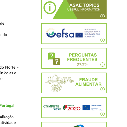
 de
o do
 do Norte –
inícolas e
tos
Portugal
lização,
 atividade