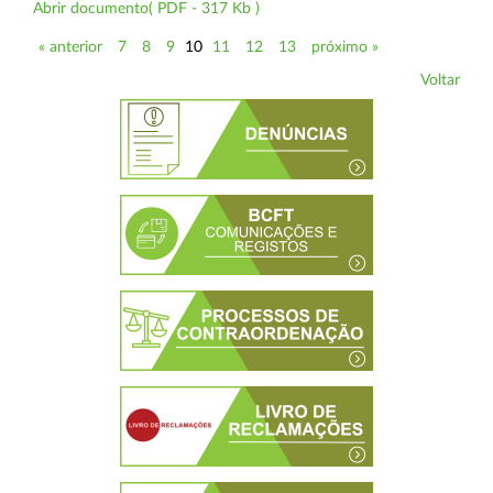
Abrir documento( PDF - 317 Kb )
« anterior
7
8
9
10
11
12
13
próximo »
Voltar