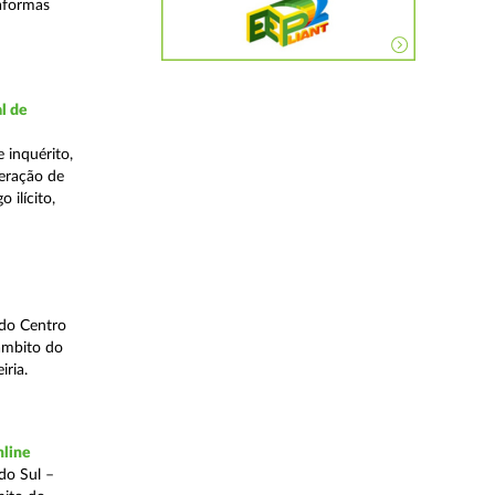
taformas
l de
 inquérito,
eração de
 ilícito,
 do Centro
âmbito do
iria.
nline
do Sul –