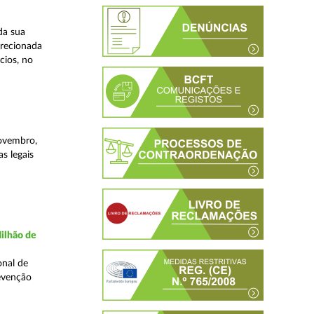
da sua
irecionada
cios, no
novembro,
s legais
ilhão de
onal de
evenção