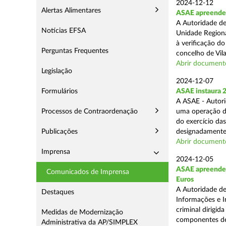
2024-12-12
Alertas Alimentares
ASAE apreende m
A Autoridade de
Notícias EFSA
Unidade Regiona
à verificação d
Perguntas Frequentes
concelho de Vila
Abrir document
Legislação
2024-12-07
Formulários
ASAE instaura 
A ASAE - Autori
Processos de Contraordenação
uma operação de 
do exercício da
Publicações
designadamente 
Abrir document
Imprensa
2024-12-05
ASAE apreende m
Comunicados de Imprensa
Euros
A Autoridade de
Destaques
Informações e I
criminal dirigid
Medidas de Modernização
componentes de 
Administrativa da AP/SIMPLEX