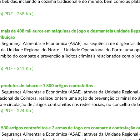
e bebidas, incluindo a cozinha tradicional e do mundo, bem como às pla
o( PDF - 268 Kb )
mais de 488 mil euros em máquinas de jogo e desmantela unidade ilega
ribuição
 Segurança Alimentar e Económica (ASAE), na sequência de diligências de
és da Unidade Regional do Norte – Unidade Operacional do Porto, uma op
âmbito do combate e prevenção a ilícitos criminais relacionados com o jogo
o( PDF - 341 Kb )
rodutos de tabaco e 1 800 artigos contrafeitos
 Segurança Alimentar e Económica (ASAE), através da Unidade Regional
cional de Coimbra, realizou ontem uma ação de prevenção criminal no 
e circulação de artigos contrafeitos nas redes sociais, no concelho de Le
o( PDF - 224 Kb )
30 artigos contrafeitos e 2 armas de fogo em combate à contrafação o
 Segurança Alimentar e Económica (ASAE), através da Unidade Regional 