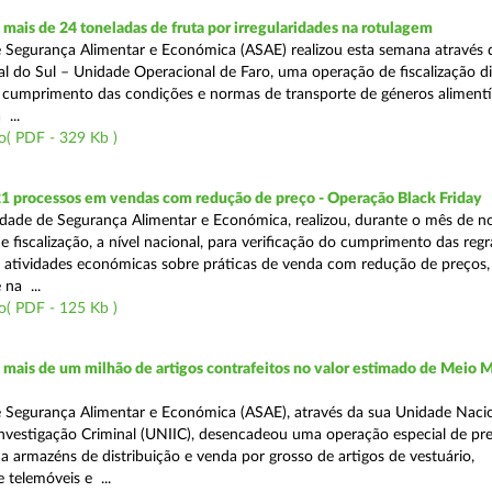
ais de 24 toneladas de fruta por irregularidades na rotulagem
 Segurança Alimentar e Económica (ASAE) realizou esta semana através 
l do Sul – Unidade Operacional de Faro, uma operação de fiscalização d
o cumprimento das condições e normas de transporte de géneros alimentí
 ...
o( PDF - 329 Kb )
21 processos em vendas com redução de preço - Operação Black Friday
dade de Segurança Alimentar e Económica, realizou, durante o mês de 
fiscalização, a nível nacional, para verificação do cumprimento das regra
s atividades económicas sobre práticas de venda com redução de preços,
na ...
o( PDF - 125 Kb )
ais de um milhão de artigos contrafeitos no valor estimado de Meio M
 Segurança Alimentar e Económica (ASAE), através da sua Unidade Naci
nvestigação Criminal (UNIIC), desencadeou uma operação especial de pr
a a armazéns de distribuição e venda por grosso de artigos de vestuário,
telemóveis e ...