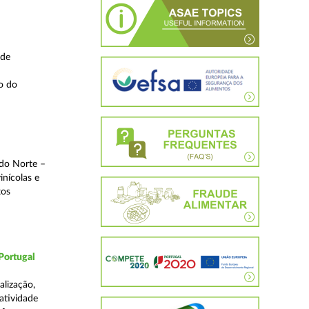
 de
o do
 do Norte –
inícolas e
tos
Portugal
lização,
 atividade