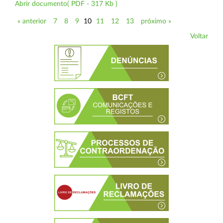
Abrir documento( PDF - 317 Kb )
« anterior
7
8
9
10
11
12
13
próximo »
Voltar