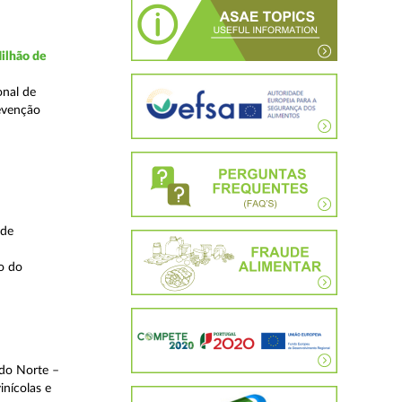
ilhão de
onal de
evenção
 de
o do
 do Norte –
inícolas e