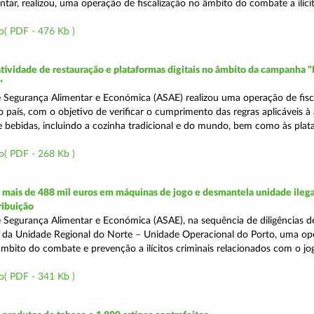
tar, realizou, uma operação de fiscalização no âmbito do combate a ilíci
o( PDF - 476 Kb )
atividade de restauração e plataformas digitais no âmbito da campanha "
"
 Segurança Alimentar e Económica (ASAE) realizou uma operação de fisca
o país, com o objetivo de verificar o cumprimento das regras aplicáveis à
e bebidas, incluindo a cozinha tradicional e do mundo, bem como às pla
o( PDF - 268 Kb )
mais de 488 mil euros em máquinas de jogo e desmantela unidade ilega
ribuição
 Segurança Alimentar e Económica (ASAE), na sequência de diligências de
és da Unidade Regional do Norte – Unidade Operacional do Porto, uma op
âmbito do combate e prevenção a ilícitos criminais relacionados com o jogo
o( PDF - 341 Kb )