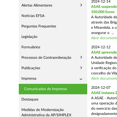
2024-12-14
Alertas Alimentares
ASAE suspende E
350.000 Euros
Notícias EFSA
A Autoridade de
através das Bri
Perguntas Frequentes
e Mirandela, a 
assegurar o ...
Legislação
Abrir document
Formulários
2024-12-12
ASAE apreende m
Processos de Contraordenação
A Autoridade de
Unidade Regiona
Publicações
à verificação d
concelho de Vila
Imprensa
Abrir document
2024-12-07
Comunicados de Imprensa
ASAE instaura 
A ASAE - Autori
Destaques
uma operação de 
do exercício da
Medidas de Modernização
designadamente 
Administrativa da AP/SIMPLEX