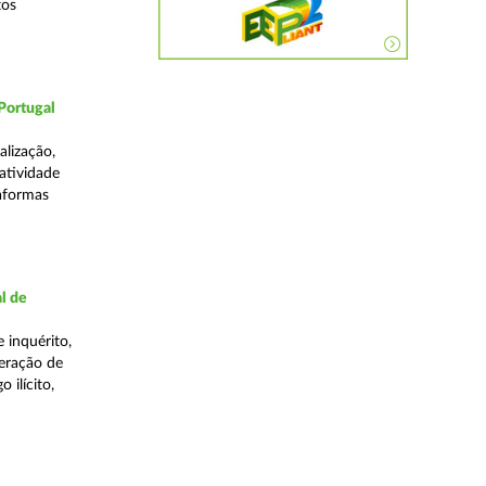
tos
Portugal
lização,
 atividade
taformas
l de
 inquérito,
eração de
 ilícito,