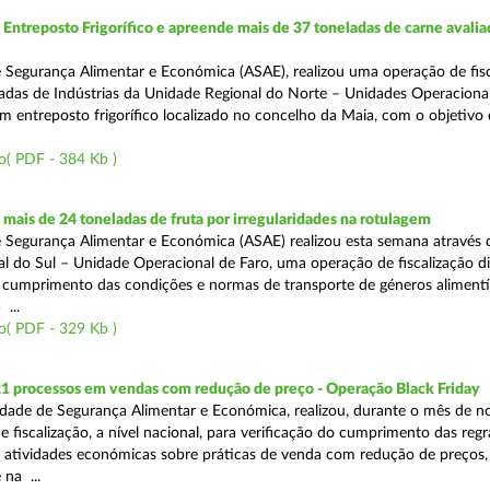
ntreposto Frigorífico e apreende mais de 37 toneladas de carne avali
 Segurança Alimentar e Económica (ASAE), realizou uma operação de fisc
gadas de Indústrias da Unidade Regional do Norte – Unidades Operaciona
um entreposto frigorífico localizado no concelho da Maia, com o objetivo
o( PDF - 384 Kb )
ais de 24 toneladas de fruta por irregularidades na rotulagem
 Segurança Alimentar e Económica (ASAE) realizou esta semana através 
l do Sul – Unidade Operacional de Faro, uma operação de fiscalização d
o cumprimento das condições e normas de transporte de géneros alimentí
 ...
o( PDF - 329 Kb )
21 processos em vendas com redução de preço - Operação Black Friday
dade de Segurança Alimentar e Económica, realizou, durante o mês de 
fiscalização, a nível nacional, para verificação do cumprimento das regra
s atividades económicas sobre práticas de venda com redução de preços,
na ...