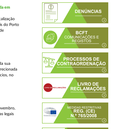
ada em
alização
is do Porto
 de
da sua
irecionada
cios, no
novembro,
s legais