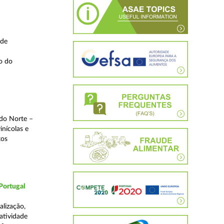
 de
o do
 do Norte –
inícolas e
tos
Portugal
lização,
 atividade