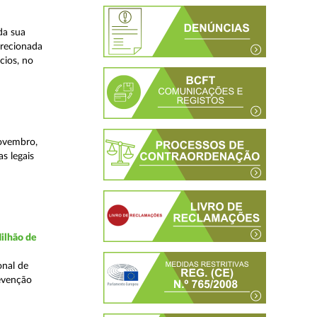
da sua
irecionada
cios, no
novembro,
s legais
ilhão de
onal de
evenção