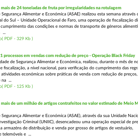
ais de 24 toneladas de fruta por irregularidades na rotulagem
 Segurança Alimentar e Económica (ASAE) realizou esta semana através 
l do Sul – Unidade Operacional de Faro, uma operação de fiscalização d
o cumprimento das condições e normas de transporte de géneros alimentí
 ...
o( PDF - 329 Kb )
21 processos em vendas com redução de preço - Operação Black Friday
dade de Segurança Alimentar e Económica, realizou, durante o mês de 
fiscalização, a nível nacional, para verificação do cumprimento das regra
s atividades económicas sobre práticas de venda com redução de preços,
na ...
o( PDF - 125 Kb )
ais de um milhão de artigos contrafeitos no valor estimado de Meio M
 Segurança Alimentar e Económica (ASAE), através da sua Unidade Naci
nvestigação Criminal (UNIIC), desencadeou uma operação especial de pr
a a armazéns de distribuição e venda por grosso de artigos de vestuário,
telemóveis e ...