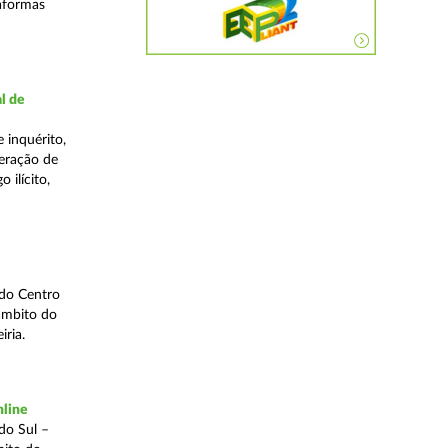
taformas
l de
 inquérito,
eração de
 ilícito,
 do Centro
âmbito do
iria.
nline
do Sul –