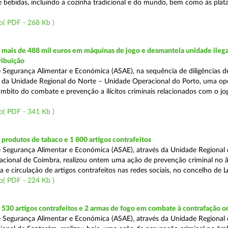
e bebidas, incluindo a cozinha tradicional e do mundo, bem como às pla
o( PDF - 268 Kb )
mais de 488 mil euros em máquinas de jogo e desmantela unidade ilega
ribuição
 Segurança Alimentar e Económica (ASAE), na sequência de diligências de
és da Unidade Regional do Norte – Unidade Operacional do Porto, uma op
âmbito do combate e prevenção a ilícitos criminais relacionados com o jogo
o( PDF - 341 Kb )
rodutos de tabaco e 1 800 artigos contrafeitos
 Segurança Alimentar e Económica (ASAE), através da Unidade Regional
cional de Coimbra, realizou ontem uma ação de prevenção criminal no 
e circulação de artigos contrafeitos nas redes sociais, no concelho de Le
o( PDF - 224 Kb )
30 artigos contrafeitos e 2 armas de fogo em combate à contrafação o
 Segurança Alimentar e Económica (ASAE), através da Unidade Regional 