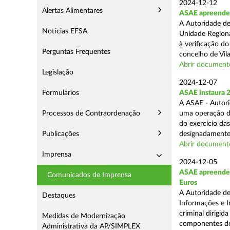
2024-12-12
Alertas Alimentares
ASAE apreende m
A Autoridade de
Notícias EFSA
Unidade Regiona
à verificação d
Perguntas Frequentes
concelho de Vila
Abrir document
Legislação
2024-12-07
Formulários
ASAE instaura 
A ASAE - Autori
Processos de Contraordenação
uma operação de 
do exercício da
Publicações
designadamente 
Abrir document
Imprensa
2024-12-05
ASAE apreende m
Comunicados de Imprensa
Euros
A Autoridade de
Destaques
Informações e I
criminal dirigid
Medidas de Modernização
componentes de 
Administrativa da AP/SIMPLEX