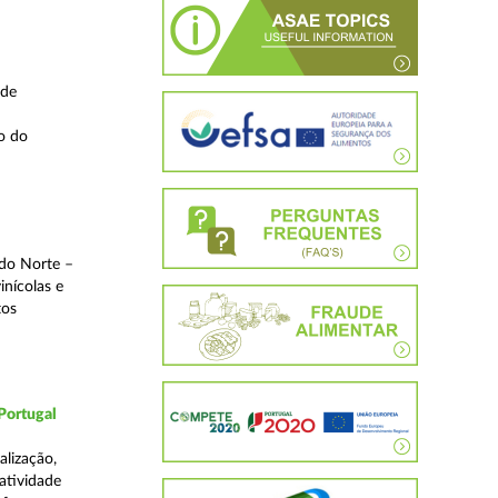
 de
o do
 do Norte –
inícolas e
tos
Portugal
lização,
 atividade