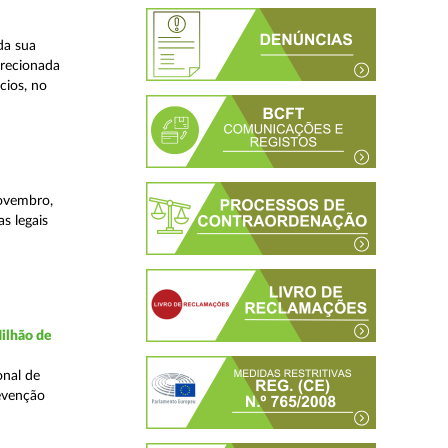
da sua
irecionada
cios, no
novembro,
s legais
ilhão de
onal de
evenção