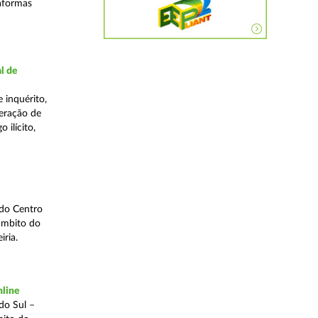
taformas
l de
 inquérito,
eração de
 ilícito,
 do Centro
âmbito do
iria.
nline
do Sul –