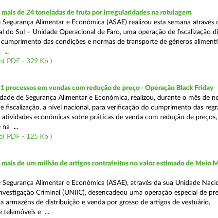
ais de 24 toneladas de fruta por irregularidades na rotulagem
 Segurança Alimentar e Económica (ASAE) realizou esta semana através 
l do Sul – Unidade Operacional de Faro, uma operação de fiscalização d
o cumprimento das condições e normas de transporte de géneros alimentí
 ...
o( PDF - 329 Kb )
21 processos em vendas com redução de preço - Operação Black Friday
dade de Segurança Alimentar e Económica, realizou, durante o mês de 
fiscalização, a nível nacional, para verificação do cumprimento das regra
s atividades económicas sobre práticas de venda com redução de preços,
na ...
o( PDF - 125 Kb )
ais de um milhão de artigos contrafeitos no valor estimado de Meio M
 Segurança Alimentar e Económica (ASAE), através da sua Unidade Naci
nvestigação Criminal (UNIIC), desencadeou uma operação especial de pr
a a armazéns de distribuição e venda por grosso de artigos de vestuário,
telemóveis e ...