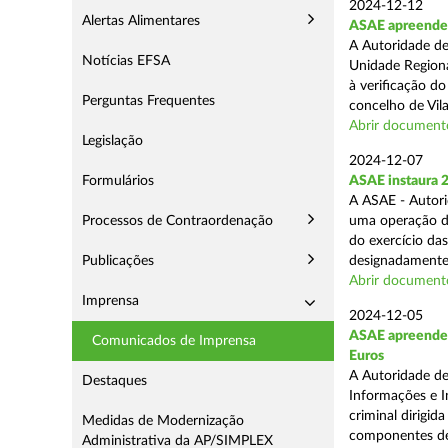
2024-12-12
Alertas Alimentares
ASAE apreende m
A Autoridade de
Notícias EFSA
Unidade Regiona
à verificação d
Perguntas Frequentes
concelho de Vila
Abrir document
Legislação
2024-12-07
Formulários
ASAE instaura 
A ASAE - Autori
Processos de Contraordenação
uma operação de 
do exercício da
Publicações
designadamente 
Abrir document
Imprensa
2024-12-05
ASAE apreende m
Comunicados de Imprensa
Euros
A Autoridade de
Destaques
Informações e I
criminal dirigid
Medidas de Modernização
componentes de 
Administrativa da AP/SIMPLEX