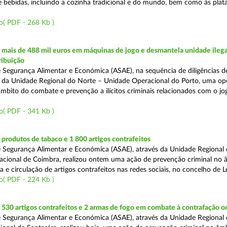
e bebidas, incluindo a cozinha tradicional e do mundo, bem como às pla
o( PDF - 268 Kb )
mais de 488 mil euros em máquinas de jogo e desmantela unidade ilega
ribuição
 Segurança Alimentar e Económica (ASAE), na sequência de diligências de
és da Unidade Regional do Norte – Unidade Operacional do Porto, uma op
âmbito do combate e prevenção a ilícitos criminais relacionados com o jogo
o( PDF - 341 Kb )
rodutos de tabaco e 1 800 artigos contrafeitos
 Segurança Alimentar e Económica (ASAE), através da Unidade Regional
cional de Coimbra, realizou ontem uma ação de prevenção criminal no 
e circulação de artigos contrafeitos nas redes sociais, no concelho de Le
o( PDF - 224 Kb )
30 artigos contrafeitos e 2 armas de fogo em combate à contrafação o
 Segurança Alimentar e Económica (ASAE), através da Unidade Regional 