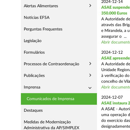
2024-12-14
Alertas Alimentares
ASAE suspende E
350.000 Euros
Notícias EFSA
A Autoridade de
através das Bri
Perguntas Frequentes
e Mirandela, a 
assegurar o ...
Legislação
Abrir document
Formulários
2024-12-12
ASAE apreende m
Processos de Contraordenação
A Autoridade de
Unidade Regiona
Publicações
à verificação d
concelho de Vila
Imprensa
Abrir document
2024-12-07
Comunicados de Imprensa
ASAE instaura 
A ASAE - Autori
Destaques
uma operação de 
do exercício da
Medidas de Modernização
designadamente 
Administrativa da AP/SIMPLEX