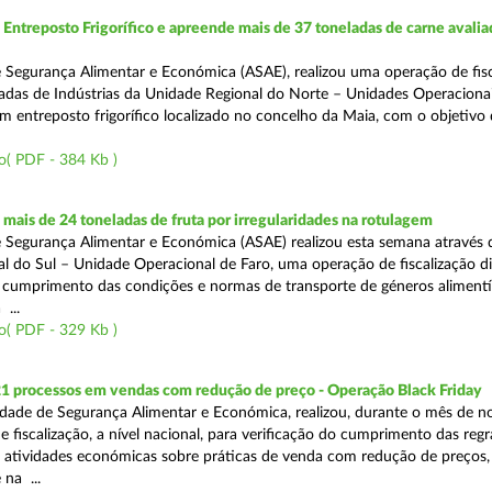
ntreposto Frigorífico e apreende mais de 37 toneladas de carne avali
 Segurança Alimentar e Económica (ASAE), realizou uma operação de fisc
gadas de Indústrias da Unidade Regional do Norte – Unidades Operaciona
um entreposto frigorífico localizado no concelho da Maia, com o objetivo
o( PDF - 384 Kb )
ais de 24 toneladas de fruta por irregularidades na rotulagem
 Segurança Alimentar e Económica (ASAE) realizou esta semana através 
l do Sul – Unidade Operacional de Faro, uma operação de fiscalização d
o cumprimento das condições e normas de transporte de géneros alimentí
 ...
o( PDF - 329 Kb )
21 processos em vendas com redução de preço - Operação Black Friday
dade de Segurança Alimentar e Económica, realizou, durante o mês de 
fiscalização, a nível nacional, para verificação do cumprimento das regra
s atividades económicas sobre práticas de venda com redução de preços,
na ...