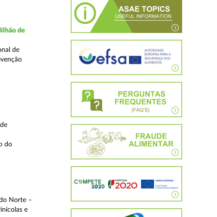
ilhão de
onal de
evenção
 de
o do
 do Norte –
inícolas e