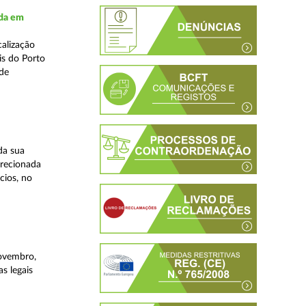
ada em
alização
is do Porto
 de
da sua
irecionada
cios, no
novembro,
s legais