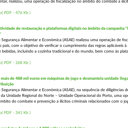
tar, realizou, uma operação de fiscalização no âmbito do combate a ilíci
o( PDF - 476 Kb )
atividade de restauração e plataformas digitais no âmbito da campanha "
"
 Segurança Alimentar e Económica (ASAE) realizou uma operação de fisca
o país, com o objetivo de verificar o cumprimento das regras aplicáveis à
e bebidas, incluindo a cozinha tradicional e do mundo, bem como às pla
o( PDF - 268 Kb )
mais de 488 mil euros em máquinas de jogo e desmantela unidade ilega
ribuição
 Segurança Alimentar e Económica (ASAE), na sequência de diligências de
és da Unidade Regional do Norte – Unidade Operacional do Porto, uma op
âmbito do combate e prevenção a ilícitos criminais relacionados com o jogo
o( PDF - 341 Kb )