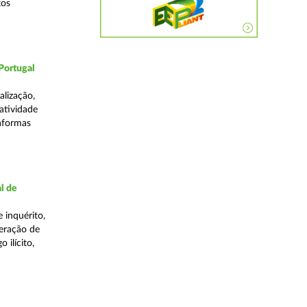
tos
Portugal
lização,
 atividade
taformas
l de
 inquérito,
eração de
 ilícito,