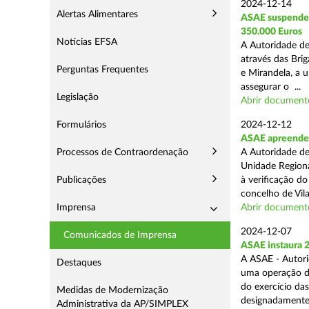
2024-12-14
Alertas Alimentares
ASAE suspende E
350.000 Euros
Notícias EFSA
A Autoridade de
através das Bri
Perguntas Frequentes
e Mirandela, a 
assegurar o ...
Legislação
Abrir document
Formulários
2024-12-12
ASAE apreende m
Processos de Contraordenação
A Autoridade de
Unidade Regiona
Publicações
à verificação d
concelho de Vila
Imprensa
Abrir document
2024-12-07
Comunicados de Imprensa
ASAE instaura 
A ASAE - Autori
Destaques
uma operação de 
do exercício da
Medidas de Modernização
designadamente 
Administrativa da AP/SIMPLEX