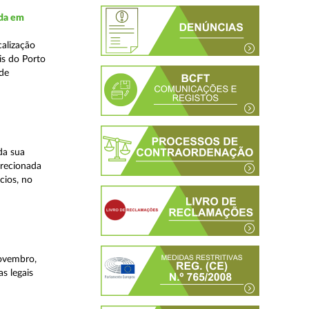
ada em
alização
is do Porto
 de
da sua
irecionada
cios, no
novembro,
s legais