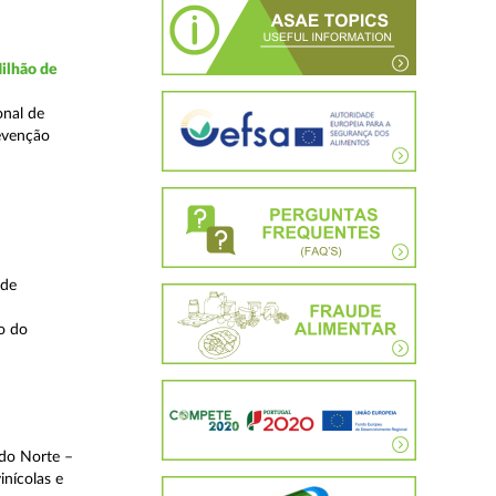
ilhão de
onal de
evenção
 de
o do
 do Norte –
inícolas e