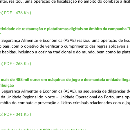
tar, realizou, uma operação de fiscalização no âmbito do combate a ilíci
o( PDF - 476 Kb )
atividade de restauração e plataformas digitais no âmbito da campanha "
"
 Segurança Alimentar e Económica (ASAE) realizou uma operação de fisca
o país, com o objetivo de verificar o cumprimento das regras aplicáveis à
e bebidas, incluindo a cozinha tradicional e do mundo, bem como às pla
o( PDF - 268 Kb )
mais de 488 mil euros em máquinas de jogo e desmantela unidade ilega
ribuição
 Segurança Alimentar e Económica (ASAE), na sequência de diligências de
és da Unidade Regional do Norte – Unidade Operacional do Porto, uma op
âmbito do combate e prevenção a ilícitos criminais relacionados com o jogo
o( PDF - 341 Kb )