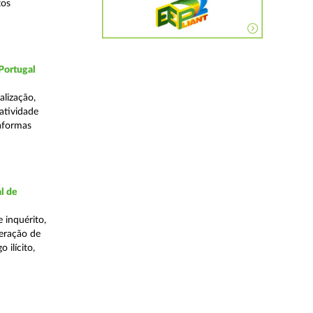
tos
Portugal
lização,
 atividade
taformas
l de
 inquérito,
eração de
 ilícito,