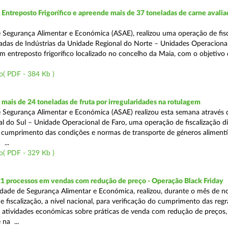
ntreposto Frigorífico e apreende mais de 37 toneladas de carne avali
 Segurança Alimentar e Económica (ASAE), realizou uma operação de fisc
gadas de Indústrias da Unidade Regional do Norte – Unidades Operaciona
um entreposto frigorífico localizado no concelho da Maia, com o objetivo
o( PDF - 384 Kb )
ais de 24 toneladas de fruta por irregularidades na rotulagem
 Segurança Alimentar e Económica (ASAE) realizou esta semana através 
l do Sul – Unidade Operacional de Faro, uma operação de fiscalização d
o cumprimento das condições e normas de transporte de géneros alimentí
 ...
o( PDF - 329 Kb )
21 processos em vendas com redução de preço - Operação Black Friday
dade de Segurança Alimentar e Económica, realizou, durante o mês de 
fiscalização, a nível nacional, para verificação do cumprimento das regra
s atividades económicas sobre práticas de venda com redução de preços,
na ...