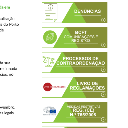
ada em
alização
is do Porto
 de
da sua
irecionada
cios, no
novembro,
s legais