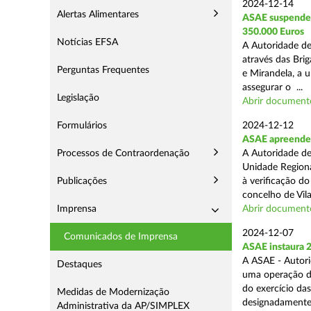
2024-12-14
Alertas Alimentares
ASAE suspende E
350.000 Euros
Notícias EFSA
A Autoridade de
através das Bri
Perguntas Frequentes
e Mirandela, a 
assegurar o ...
Legislação
Abrir document
Formulários
2024-12-12
ASAE apreende m
Processos de Contraordenação
A Autoridade de
Unidade Regiona
Publicações
à verificação d
concelho de Vila
Imprensa
Abrir document
2024-12-07
Comunicados de Imprensa
ASAE instaura 
A ASAE - Autori
Destaques
uma operação de 
do exercício da
Medidas de Modernização
designadamente 
Administrativa da AP/SIMPLEX