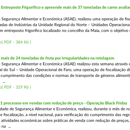
ntreposto Frigorífico e apreende mais de 37 toneladas de carne avali
 Segurança Alimentar e Económica (ASAE), realizou uma operação de fisc
gadas de Indústrias da Unidade Regional do Norte – Unidades Operaciona
um entreposto frigorífico localizado no concelho da Maia, com o objetivo
o( PDF - 384 Kb )
ais de 24 toneladas de fruta por irregularidades na rotulagem
 Segurança Alimentar e Económica (ASAE) realizou esta semana através 
l do Sul – Unidade Operacional de Faro, uma operação de fiscalização d
o cumprimento das condições e normas de transporte de géneros alimentí
 ...
o( PDF - 329 Kb )
21 processos em vendas com redução de preço - Operação Black Friday
dade de Segurança Alimentar e Económica, realizou, durante o mês de 
fiscalização, a nível nacional, para verificação do cumprimento das regra
s atividades económicas sobre práticas de venda com redução de preços,
na ...