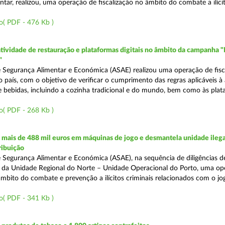
tar, realizou, uma operação de fiscalização no âmbito do combate a ilíci
o( PDF - 476 Kb )
atividade de restauração e plataformas digitais no âmbito da campanha "
"
 Segurança Alimentar e Económica (ASAE) realizou uma operação de fisca
o país, com o objetivo de verificar o cumprimento das regras aplicáveis à
e bebidas, incluindo a cozinha tradicional e do mundo, bem como às pla
o( PDF - 268 Kb )
mais de 488 mil euros em máquinas de jogo e desmantela unidade ilega
ribuição
 Segurança Alimentar e Económica (ASAE), na sequência de diligências de
és da Unidade Regional do Norte – Unidade Operacional do Porto, uma op
âmbito do combate e prevenção a ilícitos criminais relacionados com o jogo
o( PDF - 341 Kb )