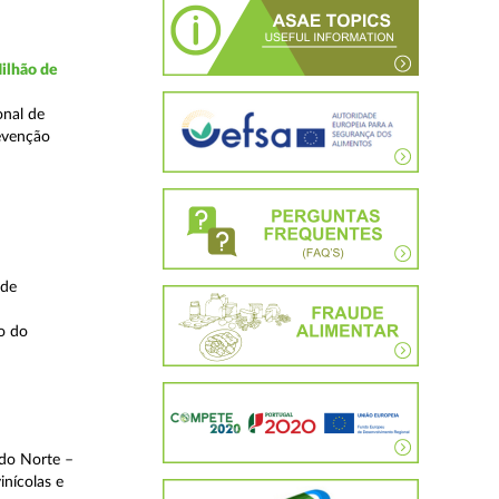
ilhão de
onal de
evenção
 de
o do
 do Norte –
inícolas e