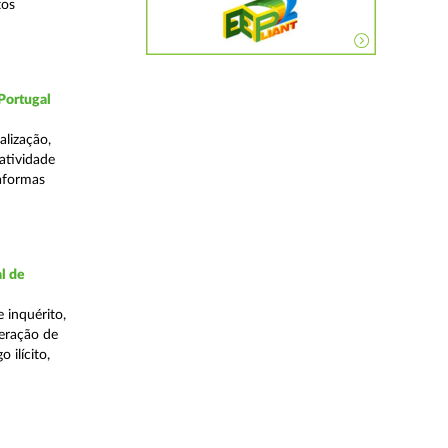
tos
Portugal
lização,
 atividade
taformas
l de
 inquérito,
eração de
 ilícito,