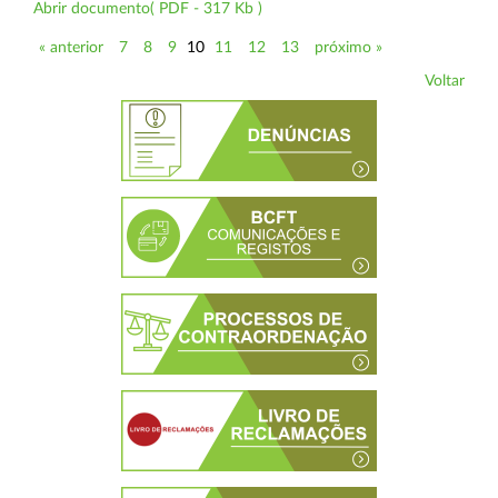
Abrir documento( PDF - 317 Kb )
« anterior
7
8
9
10
11
12
13
próximo »
Voltar