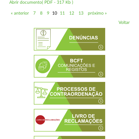
Abrir documento( PDF - 317 Kb )
« anterior
7
8
9
10
11
12
13
próximo »
Voltar