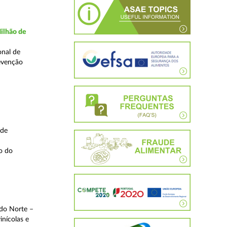
ilhão de
onal de
evenção
 de
o do
 do Norte –
inícolas e