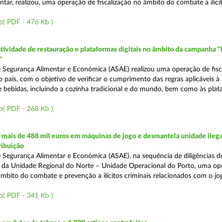
tar, realizou, uma operação de fiscalização no âmbito do combate a ilíci
o( PDF - 476 Kb )
atividade de restauração e plataformas digitais no âmbito da campanha "
"
 Segurança Alimentar e Económica (ASAE) realizou uma operação de fisca
o país, com o objetivo de verificar o cumprimento das regras aplicáveis à
e bebidas, incluindo a cozinha tradicional e do mundo, bem como às pla
o( PDF - 268 Kb )
mais de 488 mil euros em máquinas de jogo e desmantela unidade ilega
ribuição
 Segurança Alimentar e Económica (ASAE), na sequência de diligências de
és da Unidade Regional do Norte – Unidade Operacional do Porto, uma op
âmbito do combate e prevenção a ilícitos criminais relacionados com o jogo
o( PDF - 341 Kb )