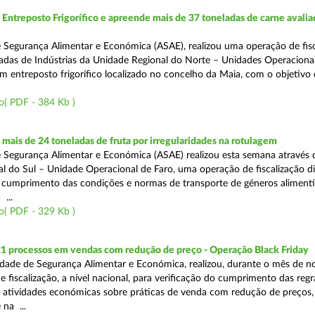
ntreposto Frigorífico e apreende mais de 37 toneladas de carne avali
 Segurança Alimentar e Económica (ASAE), realizou uma operação de fisc
gadas de Indústrias da Unidade Regional do Norte – Unidades Operaciona
um entreposto frigorífico localizado no concelho da Maia, com o objetivo
o( PDF - 384 Kb )
ais de 24 toneladas de fruta por irregularidades na rotulagem
 Segurança Alimentar e Económica (ASAE) realizou esta semana através 
l do Sul – Unidade Operacional de Faro, uma operação de fiscalização d
o cumprimento das condições e normas de transporte de géneros alimentí
 ...
o( PDF - 329 Kb )
21 processos em vendas com redução de preço - Operação Black Friday
dade de Segurança Alimentar e Económica, realizou, durante o mês de 
fiscalização, a nível nacional, para verificação do cumprimento das regra
s atividades económicas sobre práticas de venda com redução de preços,
na ...