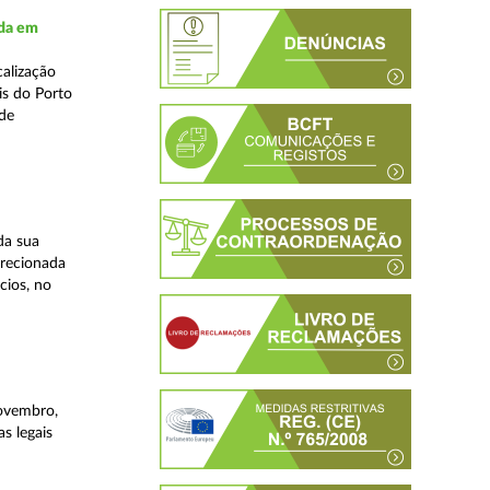
ada em
alização
is do Porto
 de
da sua
irecionada
cios, no
novembro,
s legais