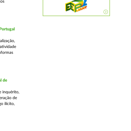
tos
Portugal
lização,
 atividade
taformas
l de
 inquérito,
eração de
 ilícito,