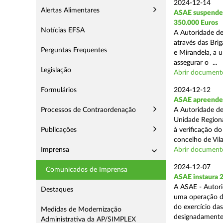
2024-12-14
Alertas Alimentares
ASAE suspende E
350.000 Euros
Notícias EFSA
A Autoridade de
através das Bri
Perguntas Frequentes
e Mirandela, a 
assegurar o ...
Legislação
Abrir document
Formulários
2024-12-12
ASAE apreende m
Processos de Contraordenação
A Autoridade de
Unidade Regiona
Publicações
à verificação d
concelho de Vila
Imprensa
Abrir document
2024-12-07
Comunicados de Imprensa
ASAE instaura 
A ASAE - Autori
Destaques
uma operação de 
do exercício da
Medidas de Modernização
designadamente 
Administrativa da AP/SIMPLEX