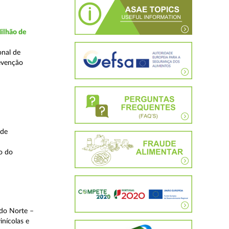
ilhão de
onal de
evenção
 de
o do
 do Norte –
inícolas e