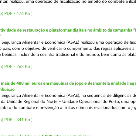
tar, realizou, uma operação de fiscalização no âmbito do combate a ilíci
o( PDF - 476 Kb )
atividade de restauração e plataformas digitais no âmbito da campanha "
"
 Segurança Alimentar e Económica (ASAE) realizou uma operação de fisca
o país, com o objetivo de verificar o cumprimento das regras aplicáveis à
e bebidas, incluindo a cozinha tradicional e do mundo, bem como às pla
o( PDF - 268 Kb )
mais de 488 mil euros em máquinas de jogo e desmantela unidade ilega
ribuição
 Segurança Alimentar e Económica (ASAE), na sequência de diligências de
és da Unidade Regional do Norte – Unidade Operacional do Porto, uma op
âmbito do combate e prevenção a ilícitos criminais relacionados com o jogo
o( PDF - 341 Kb )