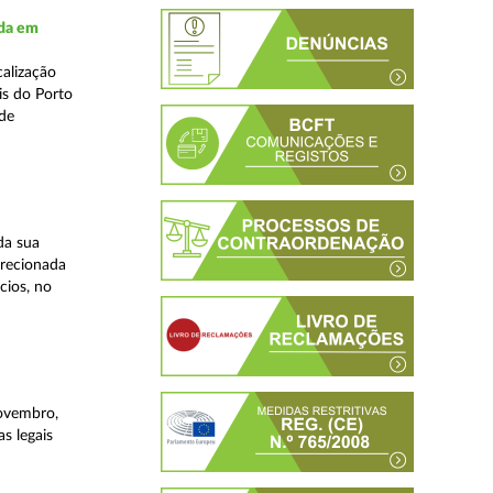
ada em
alização
is do Porto
 de
da sua
irecionada
cios, no
novembro,
s legais