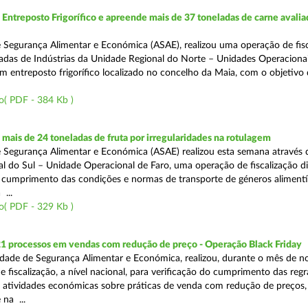
ntreposto Frigorífico e apreende mais de 37 toneladas de carne avali
 Segurança Alimentar e Económica (ASAE), realizou uma operação de fisc
gadas de Indústrias da Unidade Regional do Norte – Unidades Operaciona
um entreposto frigorífico localizado no concelho da Maia, com o objetivo
o( PDF - 384 Kb )
ais de 24 toneladas de fruta por irregularidades na rotulagem
 Segurança Alimentar e Económica (ASAE) realizou esta semana através 
l do Sul – Unidade Operacional de Faro, uma operação de fiscalização d
o cumprimento das condições e normas de transporte de géneros alimentí
 ...
o( PDF - 329 Kb )
21 processos em vendas com redução de preço - Operação Black Friday
dade de Segurança Alimentar e Económica, realizou, durante o mês de 
fiscalização, a nível nacional, para verificação do cumprimento das regra
s atividades económicas sobre práticas de venda com redução de preços,
na ...