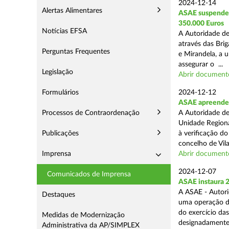
2024-12-14
Alertas Alimentares
ASAE suspende E
350.000 Euros
Notícias EFSA
A Autoridade de
através das Bri
Perguntas Frequentes
e Mirandela, a 
assegurar o ...
Legislação
Abrir document
Formulários
2024-12-12
ASAE apreende m
Processos de Contraordenação
A Autoridade de
Unidade Regiona
Publicações
à verificação d
concelho de Vila
Imprensa
Abrir document
2024-12-07
Comunicados de Imprensa
ASAE instaura 
A ASAE - Autori
Destaques
uma operação de 
do exercício da
Medidas de Modernização
designadamente 
Administrativa da AP/SIMPLEX