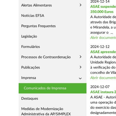
2024-12-14
Alertas Alimentares
ASAE suspende E
350.000 Euros
Notícias EFSA
A Autoridade de
através das Bri
Perguntas Frequentes
e Mirandela, a 
assegurar o ...
Legislação
Abrir document
Formulários
2024-12-12
ASAE apreende m
Processos de Contraordenação
A Autoridade de
Unidade Regiona
Publicações
à verificação d
concelho de Vila
Imprensa
Abrir document
2024-12-07
Comunicados de Imprensa
ASAE instaura 
A ASAE - Autori
Destaques
uma operação de 
do exercício da
Medidas de Modernização
designadamente 
Administrativa da AP/SIMPLEX