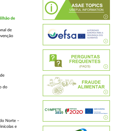
ilhão de
onal de
evenção
 de
o do
 do Norte –
inícolas e