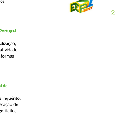
tos
Portugal
lização,
 atividade
taformas
l de
 inquérito,
eração de
 ilícito,