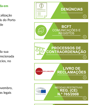
ada em
alização
is do Porto
 de
da sua
irecionada
cios, no
novembro,
s legais