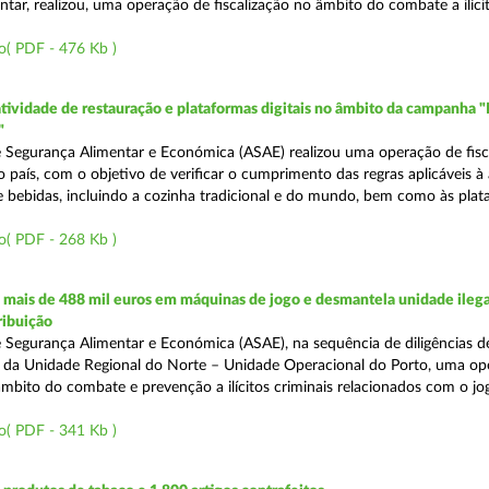
tar, realizou, uma operação de fiscalização no âmbito do combate a ilíci
o( PDF - 476 Kb )
atividade de restauração e plataformas digitais no âmbito da campanha "
"
 Segurança Alimentar e Económica (ASAE) realizou uma operação de fisca
o país, com o objetivo de verificar o cumprimento das regras aplicáveis à
e bebidas, incluindo a cozinha tradicional e do mundo, bem como às pla
o( PDF - 268 Kb )
mais de 488 mil euros em máquinas de jogo e desmantela unidade ilega
ribuição
 Segurança Alimentar e Económica (ASAE), na sequência de diligências de
és da Unidade Regional do Norte – Unidade Operacional do Porto, uma op
âmbito do combate e prevenção a ilícitos criminais relacionados com o jogo
o( PDF - 341 Kb )