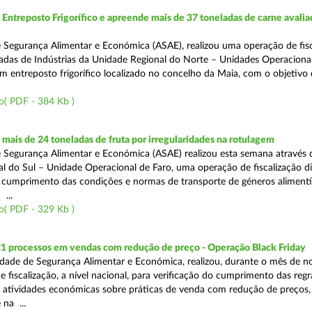
ntreposto Frigorífico e apreende mais de 37 toneladas de carne avali
 Segurança Alimentar e Económica (ASAE), realizou uma operação de fisc
gadas de Indústrias da Unidade Regional do Norte – Unidades Operaciona
um entreposto frigorífico localizado no concelho da Maia, com o objetivo
o( PDF - 384 Kb )
ais de 24 toneladas de fruta por irregularidades na rotulagem
 Segurança Alimentar e Económica (ASAE) realizou esta semana através 
l do Sul – Unidade Operacional de Faro, uma operação de fiscalização d
o cumprimento das condições e normas de transporte de géneros alimentí
 ...
o( PDF - 329 Kb )
21 processos em vendas com redução de preço - Operação Black Friday
dade de Segurança Alimentar e Económica, realizou, durante o mês de 
fiscalização, a nível nacional, para verificação do cumprimento das regra
s atividades económicas sobre práticas de venda com redução de preços,
na ...