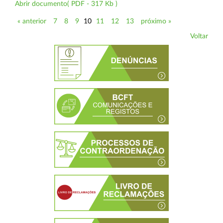
Abrir documento( PDF - 317 Kb )
« anterior
7
8
9
10
11
12
13
próximo »
Voltar