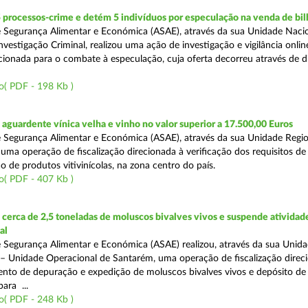
 processos-crime e detém 5 indivíduos por especulação na venda de bil
 Segurança Alimentar e Económica (ASAE), através da sua Unidade Naci
vestigação Criminal, realizou uma ação de investigação e vigilância onli
recionada para o combate à especulação, cuja oferta decorreu através de d
o( PDF - 198 Kb )
guardente vínica velha e vinho no valor superior a 17.500,00 Euros
 Segurança Alimentar e Económica (ASAE), através da sua Unidade Regio
 uma operação de fiscalização direcionada à verificação dos requisitos d
o de produtos vitivinícolas, na zona centro do país.
o( PDF - 407 Kb )
erca de 2,5 toneladas de moluscos bivalves vivos e suspende atividad
al
 Segurança Alimentar e Económica (ASAE) realizou, através da sua Unid
 – Unidade Operacional de Santarém, uma operação de fiscalização direc
nto de depuração e expedição de moluscos bivalves vivos e depósito de
para ...
o( PDF - 248 Kb )