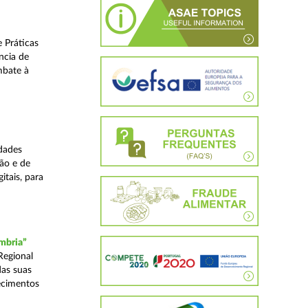
 Práticas
ncia de
mbate à
dades
ão e de
itais, para
mbria”
Regional
das suas
ecimentos