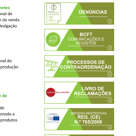
hetes
onal de
ne da venda
ivulgação
nal do
e produção
e de
ade
ionada a
 produtos