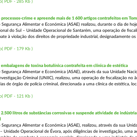
o( PDF - 285 Kb )
 processos-crime e apreende mais de 1 600 artigos contrafeitos em Tom
 Segurança Alimentar e Económica (ASAE) realizou, durante o dia de hoje
onal do Sul – Unidade Operacional de Santarém, uma operação de fiscal
e à violação dos direitos de propriedade industrial, designadamente os i
o( PDF - 179 Kb )
mbalagens de toxina botulínica contrafeita em clínica de estética
 Segurança Alimentar e Económica (ASAE), através da sua Unidade Naci
nvestigação Criminal (UNIIC), realizou, uma operação de fiscalização no 
s de órgão de polícia criminal, direcionada a uma clínica de estética, loc
o( PDF - 121 Kb )
.500 litros de substâncias corrosivas e suspende atividade de indústria
l
 Segurança Alimentar e Económica (ASAE), realizou, através da sua Unid
 – Unidade Operacional de Évora, após diligências de investigação, uma 