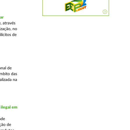
ar
, através
ização, no
lícitos de
onal de
âmbito das
alizada na
 ilegal em
ade
ação de