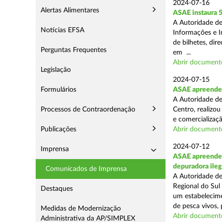
2024-07-16
Alertas Alimentares
ASAE instaura 5
A Autoridade de
Notícias EFSA
Informações e In
de bilhetes, di
Perguntas Frequentes
em ...
Abrir document
Legislação
2024-07-15
Formulários
ASAE apreende a
A Autoridade de
Processos de Contraordenação
Centro, realizou
e comercializaçã
Publicações
Abrir document
2024-07-12
Imprensa
ASAE apreende c
depuradora ileg
Comunicados de Imprensa
A Autoridade de
Regional do Sul
Destaques
um estabelecime
de pesca vivos, 
Medidas de Modernização
Abrir document
Administrativa da AP/SIMPLEX