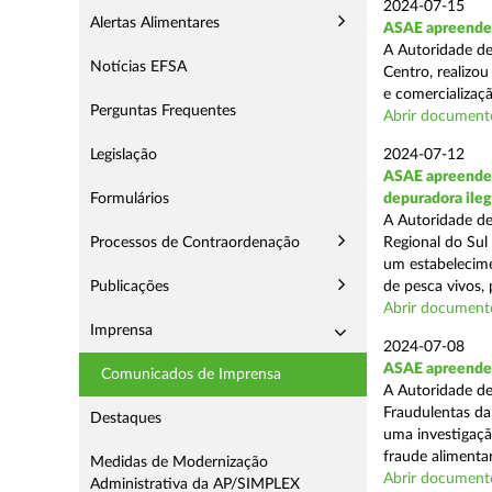
2024-07-15
Alertas Alimentares
ASAE apreende a
A Autoridade de
Notícias EFSA
Centro, realizou
e comercializaçã
Perguntas Frequentes
Abrir document
Legislação
2024-07-12
ASAE apreende c
Formulários
depuradora ileg
A Autoridade de
Processos de Contraordenação
Regional do Sul
um estabelecime
Publicações
de pesca vivos, 
Abrir document
Imprensa
2024-07-08
ASAE apreende 
Comunicados de Imprensa
A Autoridade de
Fraudulentas da
Destaques
uma investigaçã
fraude alimentar,
Medidas de Modernização
Abrir document
Administrativa da AP/SIMPLEX