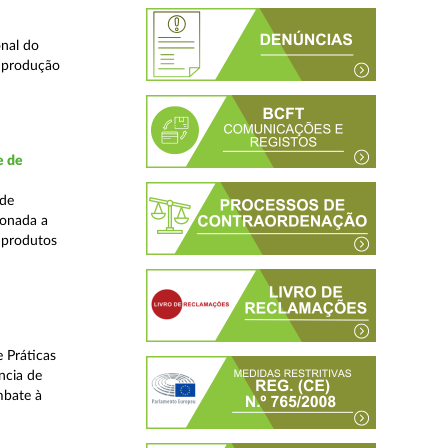
nal do
e produção
e de
ade
ionada a
 produtos
 Práticas
ncia de
mbate à