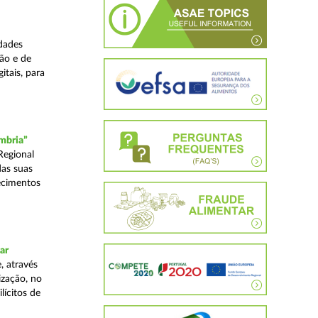
dades
ão e de
itais, para
mbria”
Regional
das suas
ecimentos
ar
, através
ização, no
lícitos de