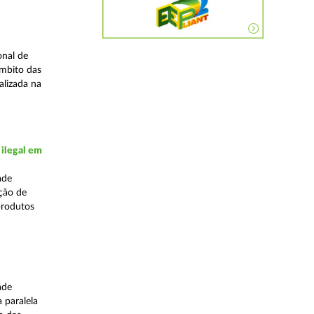
onal de
âmbito das
alizada na
 ilegal em
ade
ação de
produtos
ade
 paralela