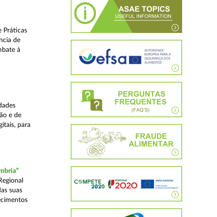
 Práticas
ncia de
mbate à
dades
ão e de
itais, para
mbria”
Regional
das suas
ecimentos