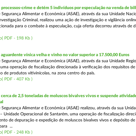
 processos-crime e detém 5 indivíduos por especulação na venda de bil
 Segurança Alimentar e Económica (ASAE), através da sua Unidade Naci
vestigação Criminal, realizou uma ação de investigação e vigilância onli
recionada para o combate à especulação, cuja oferta decorreu através de d
o( PDF - 198 Kb )
guardente vínica velha e vinho no valor superior a 17.500,00 Euros
 Segurança Alimentar e Económica (ASAE), através da sua Unidade Regio
 uma operação de fiscalização direcionada à verificação dos requisitos d
o de produtos vitivinícolas, na zona centro do país.
o( PDF - 407 Kb )
erca de 2,5 toneladas de moluscos bivalves vivos e suspende atividad
al
 Segurança Alimentar e Económica (ASAE) realizou, através da sua Unid
 – Unidade Operacional de Santarém, uma operação de fiscalização direc
nto de depuração e expedição de moluscos bivalves vivos e depósito de
para ...
o( PDF - 248 Kb )