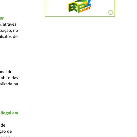
ar
, através
ização, no
lícitos de
onal de
âmbito das
alizada na
 ilegal em
ade
ação de