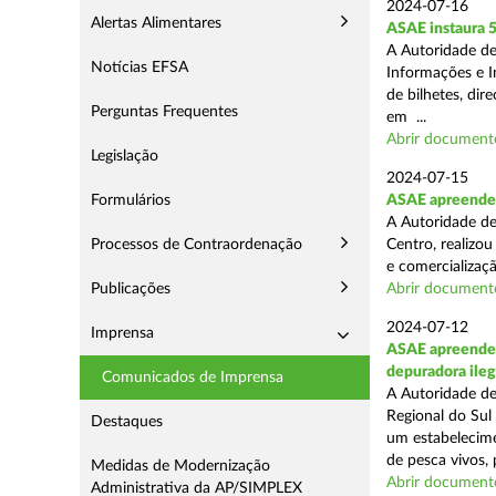
2024-07-16
Alertas Alimentares
ASAE instaura 5
A Autoridade de
Notícias EFSA
Informações e In
de bilhetes, di
Perguntas Frequentes
em ...
Abrir document
Legislação
2024-07-15
Formulários
ASAE apreende a
A Autoridade de
Processos de Contraordenação
Centro, realizou
e comercializaçã
Publicações
Abrir document
2024-07-12
Imprensa
ASAE apreende c
depuradora ileg
Comunicados de Imprensa
A Autoridade de
Regional do Sul
Destaques
um estabelecime
de pesca vivos, 
Medidas de Modernização
Abrir document
Administrativa da AP/SIMPLEX