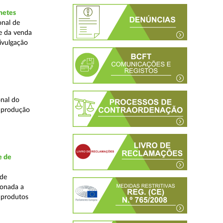
hetes
onal de
ne da venda
ivulgação
nal do
e produção
e de
ade
ionada a
 produtos