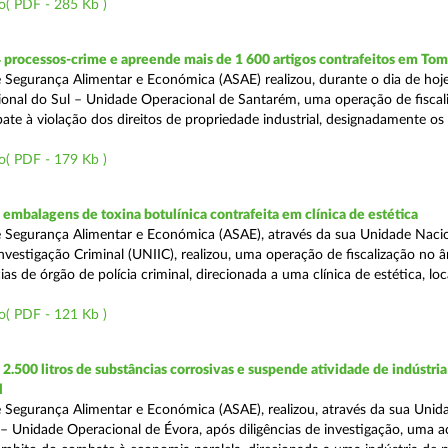
o( PDF - 285 Kb )
 processos-crime e apreende mais de 1 600 artigos contrafeitos em Tom
 Segurança Alimentar e Económica (ASAE) realizou, durante o dia de hoje
onal do Sul – Unidade Operacional de Santarém, uma operação de fiscal
e à violação dos direitos de propriedade industrial, designadamente os i
o( PDF - 179 Kb )
mbalagens de toxina botulínica contrafeita em clínica de estética
 Segurança Alimentar e Económica (ASAE), através da sua Unidade Naci
nvestigação Criminal (UNIIC), realizou, uma operação de fiscalização no 
s de órgão de polícia criminal, direcionada a uma clínica de estética, loc
o( PDF - 121 Kb )
.500 litros de substâncias corrosivas e suspende atividade de indústria
l
 Segurança Alimentar e Económica (ASAE), realizou, através da sua Unid
 – Unidade Operacional de Évora, após diligências de investigação, uma 