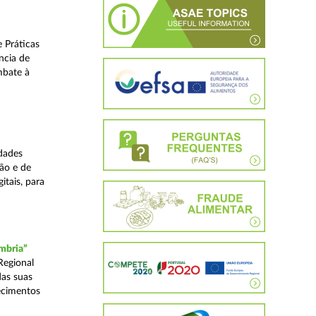
 Práticas
ncia de
mbate à
dades
ão e de
itais, para
mbria”
Regional
das suas
ecimentos