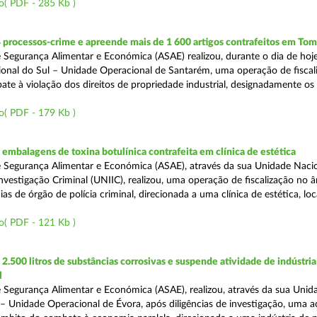
o( PDF - 285 Kb )
 processos-crime e apreende mais de 1 600 artigos contrafeitos em Tom
 Segurança Alimentar e Económica (ASAE) realizou, durante o dia de hoje
onal do Sul – Unidade Operacional de Santarém, uma operação de fiscal
e à violação dos direitos de propriedade industrial, designadamente os i
o( PDF - 179 Kb )
mbalagens de toxina botulínica contrafeita em clínica de estética
 Segurança Alimentar e Económica (ASAE), através da sua Unidade Naci
nvestigação Criminal (UNIIC), realizou, uma operação de fiscalização no 
s de órgão de polícia criminal, direcionada a uma clínica de estética, loc
o( PDF - 121 Kb )
.500 litros de substâncias corrosivas e suspende atividade de indústria
l
 Segurança Alimentar e Económica (ASAE), realizou, através da sua Unid
 – Unidade Operacional de Évora, após diligências de investigação, uma 