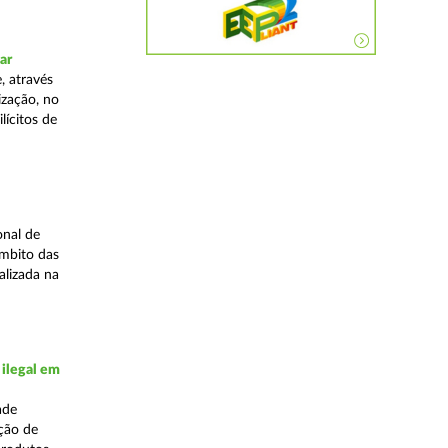
ar
, através
ização, no
lícitos de
onal de
âmbito das
alizada na
 ilegal em
ade
ação de