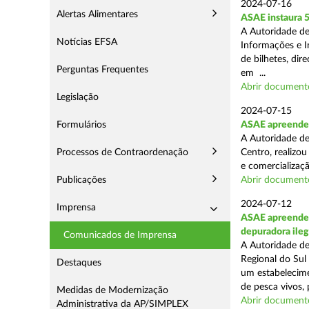
2024-07-16
Alertas Alimentares
ASAE instaura 5
A Autoridade de
Notícias EFSA
Informações e In
de bilhetes, di
Perguntas Frequentes
em ...
Abrir document
Legislação
2024-07-15
Formulários
ASAE apreende a
A Autoridade de
Processos de Contraordenação
Centro, realizou
e comercializaçã
Publicações
Abrir document
2024-07-12
Imprensa
ASAE apreende c
depuradora ileg
Comunicados de Imprensa
A Autoridade de
Regional do Sul
Destaques
um estabelecime
de pesca vivos, 
Medidas de Modernização
Abrir document
Administrativa da AP/SIMPLEX