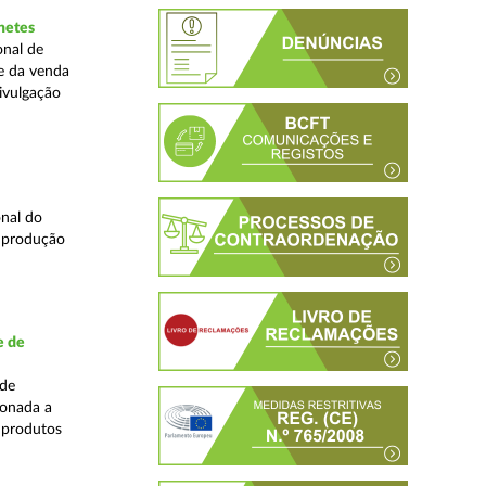
hetes
onal de
ne da venda
ivulgação
nal do
e produção
e de
ade
ionada a
 produtos