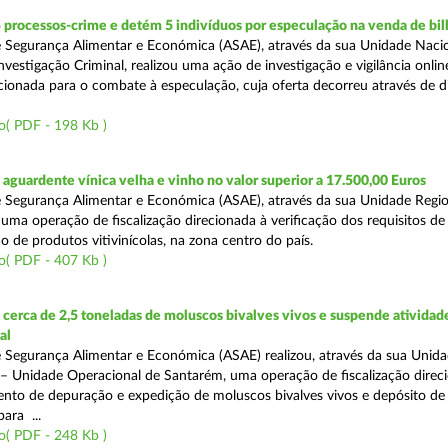
 processos-crime e detém 5 indivíduos por especulação na venda de bil
 Segurança Alimentar e Económica (ASAE), através da sua Unidade Naci
vestigação Criminal, realizou uma ação de investigação e vigilância onli
recionada para o combate à especulação, cuja oferta decorreu através de d
o( PDF - 198 Kb )
guardente vínica velha e vinho no valor superior a 17.500,00 Euros
 Segurança Alimentar e Económica (ASAE), através da sua Unidade Regio
 uma operação de fiscalização direcionada à verificação dos requisitos d
o de produtos vitivinícolas, na zona centro do país.
o( PDF - 407 Kb )
erca de 2,5 toneladas de moluscos bivalves vivos e suspende atividad
al
 Segurança Alimentar e Económica (ASAE) realizou, através da sua Unid
 – Unidade Operacional de Santarém, uma operação de fiscalização direc
nto de depuração e expedição de moluscos bivalves vivos e depósito de
para ...
o( PDF - 248 Kb )