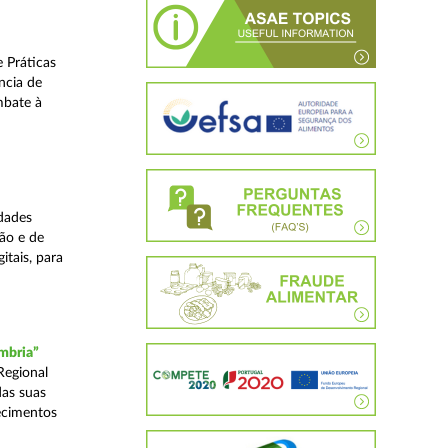
 Práticas
ncia de
mbate à
dades
ão e de
itais, para
mbria”
Regional
das suas
ecimentos