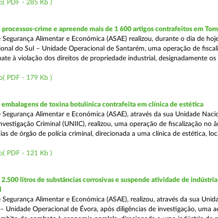
o( PDF - 285 Kb )
 processos-crime e apreende mais de 1 600 artigos contrafeitos em Tom
 Segurança Alimentar e Económica (ASAE) realizou, durante o dia de hoje
onal do Sul – Unidade Operacional de Santarém, uma operação de fiscal
e à violação dos direitos de propriedade industrial, designadamente os i
o( PDF - 179 Kb )
mbalagens de toxina botulínica contrafeita em clínica de estética
 Segurança Alimentar e Económica (ASAE), através da sua Unidade Naci
nvestigação Criminal (UNIIC), realizou, uma operação de fiscalização no 
s de órgão de polícia criminal, direcionada a uma clínica de estética, loc
o( PDF - 121 Kb )
.500 litros de substâncias corrosivas e suspende atividade de indústria
l
 Segurança Alimentar e Económica (ASAE), realizou, através da sua Unid
 – Unidade Operacional de Évora, após diligências de investigação, uma 