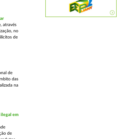
ar
, através
ização, no
lícitos de
onal de
âmbito das
alizada na
 ilegal em
ade
ação de