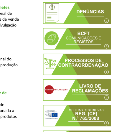
hetes
onal de
ne da venda
ivulgação
nal do
e produção
e de
ade
ionada a
 produtos