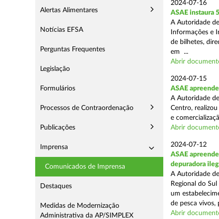
2024-07-16
Alertas Alimentares
ASAE instaura 5
A Autoridade de
Notícias EFSA
Informações e In
de bilhetes, di
Perguntas Frequentes
em ...
Abrir document
Legislação
2024-07-15
Formulários
ASAE apreende a
A Autoridade de
Processos de Contraordenação
Centro, realizou
e comercializaçã
Publicações
Abrir document
2024-07-12
Imprensa
ASAE apreende c
depuradora ileg
Comunicados de Imprensa
A Autoridade de
Regional do Sul
Destaques
um estabelecime
de pesca vivos, 
Medidas de Modernização
Abrir document
Administrativa da AP/SIMPLEX