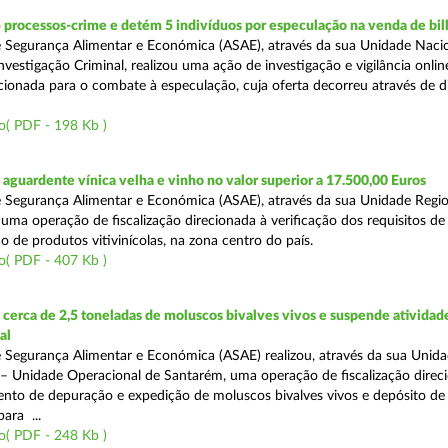
 processos-crime e detém 5 indivíduos por especulação na venda de bil
 Segurança Alimentar e Económica (ASAE), através da sua Unidade Naci
vestigação Criminal, realizou uma ação de investigação e vigilância onli
recionada para o combate à especulação, cuja oferta decorreu através de d
o( PDF - 198 Kb )
guardente vínica velha e vinho no valor superior a 17.500,00 Euros
 Segurança Alimentar e Económica (ASAE), através da sua Unidade Regio
 uma operação de fiscalização direcionada à verificação dos requisitos d
o de produtos vitivinícolas, na zona centro do país.
o( PDF - 407 Kb )
erca de 2,5 toneladas de moluscos bivalves vivos e suspende atividad
al
 Segurança Alimentar e Económica (ASAE) realizou, através da sua Unid
 – Unidade Operacional de Santarém, uma operação de fiscalização direc
nto de depuração e expedição de moluscos bivalves vivos e depósito de
para ...
o( PDF - 248 Kb )