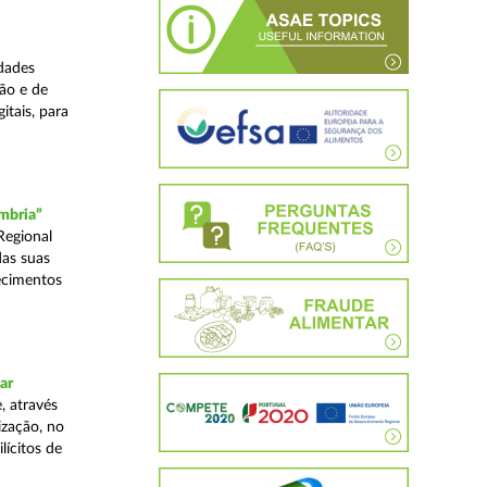
dades
ão e de
itais, para
mbria”
Regional
das suas
ecimentos
ar
, através
ização, no
lícitos de