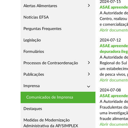
2024-07-15
Alertas Alimentares
ASAE apreende a
A Autoridade de
Notícias EFSA
Centro, realizou
e comercializaçã
Perguntas Frequentes
Abrir document
Legislação
2024-07-12
ASAE apreende c
Formulários
depuradora ileg
A Autoridade de
Processos de Contraordenação
Regional do Sul
um estabelecime
Publicações
de pesca vivos, 
Abrir document
Imprensa
2024-07-08
ASAE apreende 
Comunicados de Imprensa
A Autoridade de
Fraudulentas da
Destaques
uma investigaçã
fraude alimentar,
Medidas de Modernização
Abrir document
Administrativa da AP/SIMPLEX