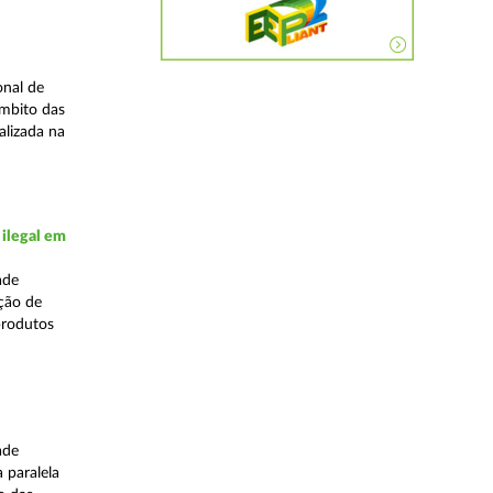
onal de
âmbito das
alizada na
 ilegal em
ade
ação de
produtos
ade
 paralela