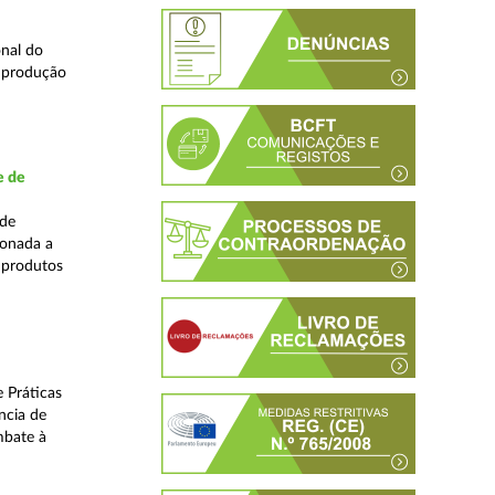
nal do
e produção
e de
ade
ionada a
 produtos
 Práticas
ncia de
mbate à