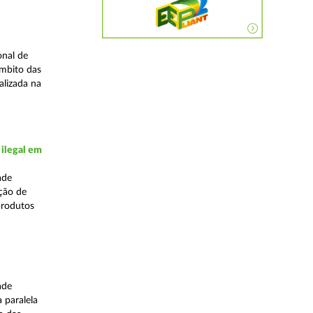
onal de
âmbito das
alizada na
 ilegal em
ade
ação de
produtos
ade
 paralela