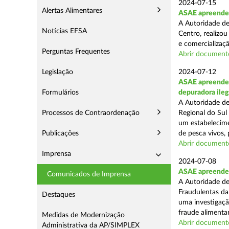
2024-07-15
Alertas Alimentares
ASAE apreende a
A Autoridade de
Notícias EFSA
Centro, realizou
e comercializaçã
Perguntas Frequentes
Abrir document
Legislação
2024-07-12
ASAE apreende c
Formulários
depuradora ileg
A Autoridade de
Processos de Contraordenação
Regional do Sul
um estabelecime
Publicações
de pesca vivos, 
Abrir document
Imprensa
2024-07-08
ASAE apreende 
Comunicados de Imprensa
A Autoridade de
Fraudulentas da
Destaques
uma investigaçã
fraude alimentar,
Medidas de Modernização
Abrir document
Administrativa da AP/SIMPLEX