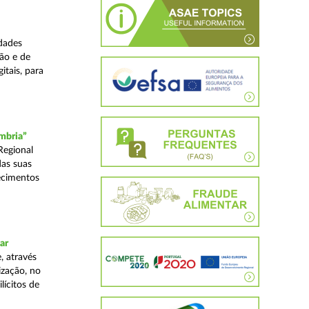
dades
ão e de
itais, para
mbria”
Regional
das suas
ecimentos
ar
, através
ização, no
lícitos de