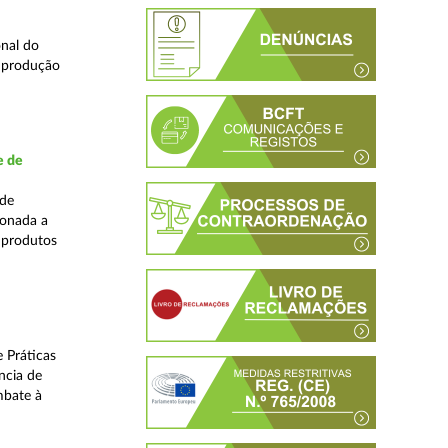
nal do
e produção
e de
ade
ionada a
 produtos
 Práticas
ncia de
mbate à