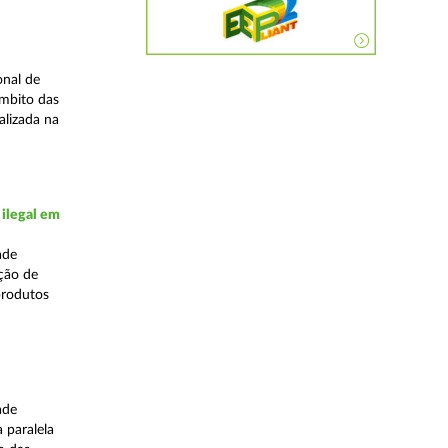
onal de
âmbito das
alizada na
 ilegal em
ade
ação de
produtos
ade
 paralela