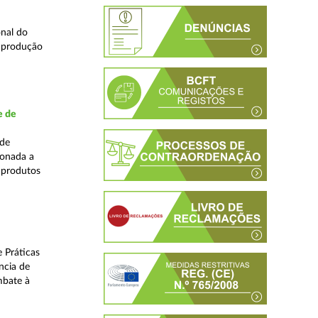
nal do
e produção
e de
ade
ionada a
 produtos
 Práticas
ncia de
mbate à