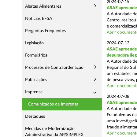
2024-07-15
Alertas Alimentares
ASAE apreende a
A Autoridade de
Notícias EFSA
Centro, realizou
e comercializaçã
Perguntas Frequentes
Abrir document
Legislação
2024-07-12
ASAE apreende c
Formulários
depuradora ileg
A Autoridade de
Processos de Contraordenação
Regional do Sul
um estabelecime
Publicações
de pesca vivos, 
Abrir document
Imprensa
2024-07-08
ASAE apreende 
Comunicados de Imprensa
A Autoridade de
Fraudulentas da
Destaques
uma investigaçã
fraude alimentar,
Medidas de Modernização
Abrir document
Administrativa da AP/SIMPLEX