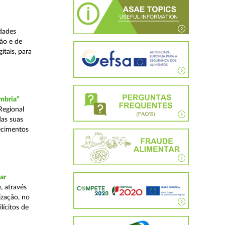
dades
ão e de
itais, para
mbria”
Regional
das suas
ecimentos
ar
, através
ização, no
lícitos de