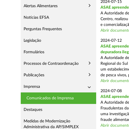
2024-07-15
Alertas Alimentares
ASAE apreende a
A Autoridade de
Notícias EFSA
Centro, realizou
e comercializaçã
Perguntas Frequentes
Abrir document
Legislação
2024-07-12
ASAE apreende c
Formulários
depuradora ileg
A Autoridade de
Processos de Contraordenação
Regional do Sul
um estabelecime
Publicações
de pesca vivos, 
Abrir document
Imprensa
2024-07-08
ASAE apreende 
Comunicados de Imprensa
A Autoridade de
Fraudulentas da
Destaques
uma investigaçã
fraude alimentar,
Medidas de Modernização
Abrir document
Administrativa da AP/SIMPLEX