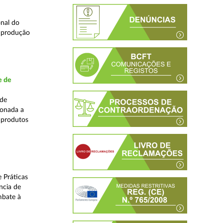
nal do
e produção
e de
ade
ionada a
 produtos
 Práticas
ncia de
mbate à