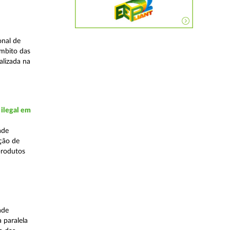
onal de
âmbito das
alizada na
 ilegal em
ade
ação de
produtos
ade
 paralela