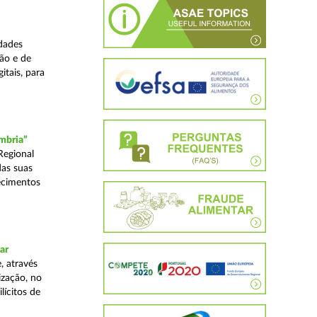
dades
ão e de
itais, para
mbria”
Regional
das suas
ecimentos
ar
, através
ização, no
lícitos de