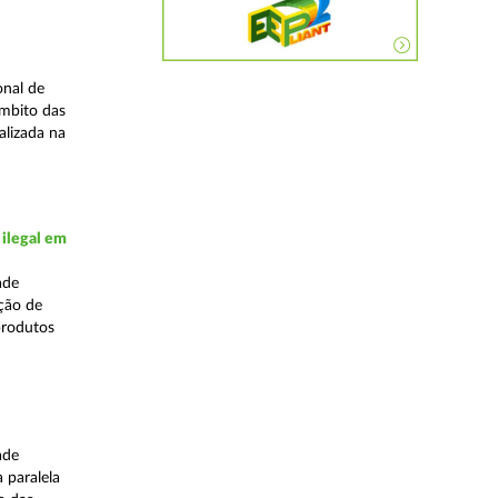
onal de
âmbito das
alizada na
 ilegal em
ade
ação de
produtos
ade
 paralela