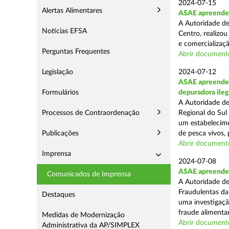
2024-07-15
Alertas Alimentares
ASAE apreende a
A Autoridade de
Notícias EFSA
Centro, realizou
e comercializaçã
Perguntas Frequentes
Abrir document
Legislação
2024-07-12
ASAE apreende c
Formulários
depuradora ileg
A Autoridade de
Processos de Contraordenação
Regional do Sul
um estabelecime
Publicações
de pesca vivos, 
Abrir document
Imprensa
2024-07-08
ASAE apreende 
Comunicados de Imprensa
A Autoridade de
Fraudulentas da
Destaques
uma investigaçã
fraude alimentar,
Medidas de Modernização
Abrir document
Administrativa da AP/SIMPLEX