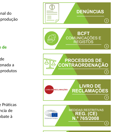
nal do
e produção
e de
ade
ionada a
 produtos
 Práticas
ncia de
mbate à