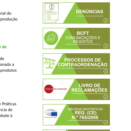
nal do
e produção
e de
ade
ionada a
 produtos
 Práticas
ncia de
mbate à