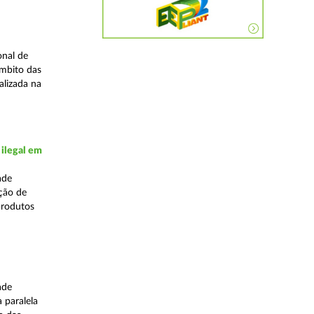
onal de
âmbito das
alizada na
 ilegal em
ade
ação de
produtos
ade
 paralela