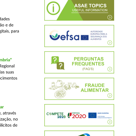
dades
ão e de
itais, para
mbria”
Regional
das suas
ecimentos
ar
, através
ização, no
lícitos de