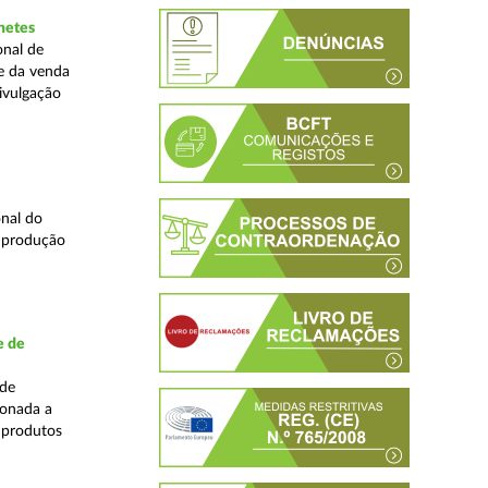
hetes
onal de
ne da venda
ivulgação
nal do
e produção
e de
ade
ionada a
 produtos