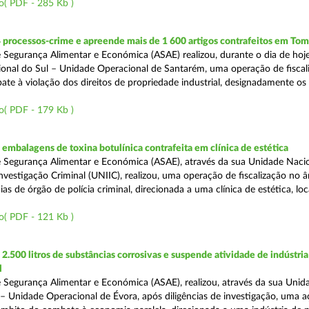
o( PDF - 285 Kb )
 processos-crime e apreende mais de 1 600 artigos contrafeitos em Tom
 Segurança Alimentar e Económica (ASAE) realizou, durante o dia de hoje
onal do Sul – Unidade Operacional de Santarém, uma operação de fiscal
e à violação dos direitos de propriedade industrial, designadamente os i
o( PDF - 179 Kb )
mbalagens de toxina botulínica contrafeita em clínica de estética
 Segurança Alimentar e Económica (ASAE), através da sua Unidade Naci
nvestigação Criminal (UNIIC), realizou, uma operação de fiscalização no 
s de órgão de polícia criminal, direcionada a uma clínica de estética, loc
o( PDF - 121 Kb )
.500 litros de substâncias corrosivas e suspende atividade de indústria
l
 Segurança Alimentar e Económica (ASAE), realizou, através da sua Unid
 – Unidade Operacional de Évora, após diligências de investigação, uma 