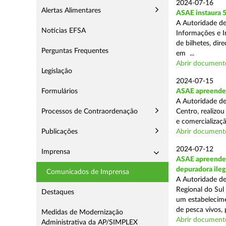
2024-07-16
Alertas Alimentares
ASAE instaura 5
A Autoridade de
Notícias EFSA
Informações e In
de bilhetes, di
Perguntas Frequentes
em ...
Abrir document
Legislação
2024-07-15
Formulários
ASAE apreende a
A Autoridade de
Processos de Contraordenação
Centro, realizou
e comercializaçã
Publicações
Abrir document
2024-07-12
Imprensa
ASAE apreende c
depuradora ileg
Comunicados de Imprensa
A Autoridade de
Regional do Sul
Destaques
um estabelecime
de pesca vivos, 
Medidas de Modernização
Abrir document
Administrativa da AP/SIMPLEX