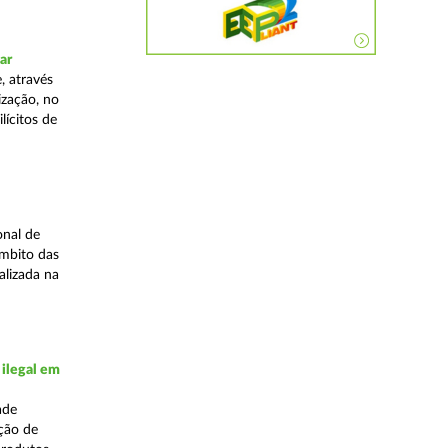
ar
, através
ização, no
lícitos de
onal de
âmbito das
alizada na
 ilegal em
ade
ação de