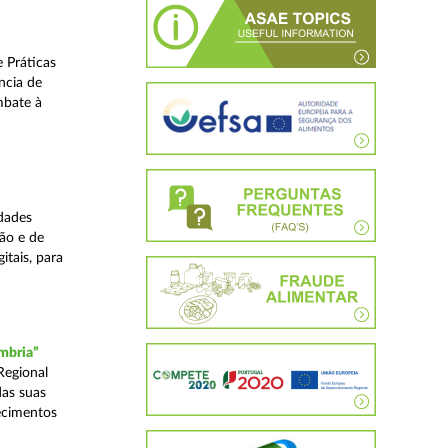
 Práticas
ncia de
mbate à
dades
ão e de
itais, para
mbria”
Regional
das suas
ecimentos