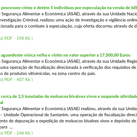
 processos-crime e detém 5 indivíduos por especulação na venda de bil
 Segurança Alimentar e Económica (ASAE), através da sua Unidade Naci
vestigação Criminal, realizou uma ação de investigação e vigilância onli
recionada para o combate à especulação, cuja oferta decorreu através de d
o( PDF - 198 Kb )
guardente vínica velha e vinho no valor superior a 17.500,00 Euros
 Segurança Alimentar e Económica (ASAE), através da sua Unidade Regio
 uma operação de fiscalização direcionada à verificação dos requisitos d
o de produtos vitivinícolas, na zona centro do país.
o( PDF - 407 Kb )
erca de 2,5 toneladas de moluscos bivalves vivos e suspende atividad
al
 Segurança Alimentar e Económica (ASAE) realizou, através da sua Unid
 – Unidade Operacional de Santarém, uma operação de fiscalização direc
nto de depuração e expedição de moluscos bivalves vivos e depósito de
para ...
o( PDF - 248 Kb )