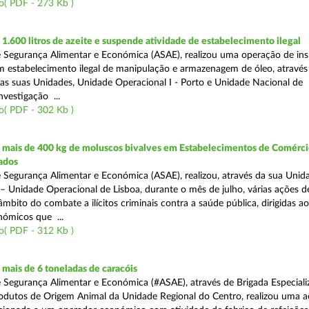
o( PDF - 273 Kb )
.600 litros de azeite e suspende atividade de estabelecimento ilegal
 Segurança Alimentar e Económica (ASAE), realizou uma operação de in
m estabelecimento ilegal de manipulação e armazenagem de óleo, atravé
as suas Unidades, Unidade Operacional I - Porto e Unidade Nacional de
nvestigação ...
o( PDF - 302 Kb )
mais de 400 kg de moluscos bivalves em Estabelecimentos de Comérci
ados
 Segurança Alimentar e Económica (ASAE), realizou, através da sua Unid
 – Unidade Operacional de Lisboa, durante o mês de julho, várias ações d
 âmbito do combate a ilícitos criminais contra a saúde pública, dirigidas ao
ómicos que ...
o( PDF - 312 Kb )
mais de 6 toneladas de caracóis
 Segurança Alimentar e Económica (#ASAE), através de Brigada Especiali
rodutos de Origem Animal da Unidade Regional do Centro, realizou uma 