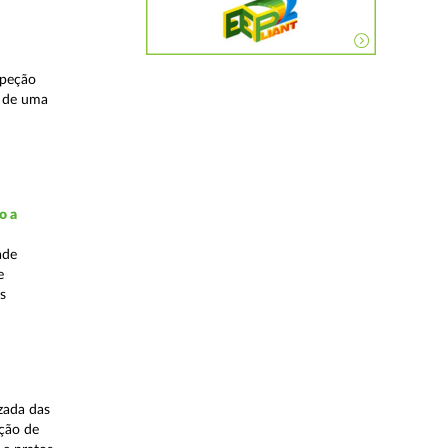
speção
s de uma
o a
ade
e
s
zada das
ação de