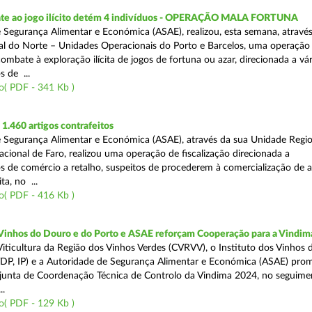
te ao jogo ilícito detém 4 indivíduos - OPERAÇÃO MALA FORTUNA
 Segurança Alimentar e Económica (ASAE), realizou, esta semana, atravé
l do Norte – Unidades Operacionais do Porto e Barcelos, uma operação
combate à exploração ilícita de jogos de fortuna ou azar, direcionada a vár
 de ...
o( PDF - 341 Kb )
.460 artigos contrafeitos
 Segurança Alimentar e Económica (ASAE), através da sua Unidade Regio
cional de Faro, realizou uma operação de fiscalização direcionada a
s de comércio a retalho, suspeitos de procederem à comercialização de a
ta, no ...
o( PDF - 416 Kb )
 Vinhos do Douro e do Porto e ASAE reforçam Cooperação para a Vindim
iticultura da Região dos Vinhos Verdes (CVRVV), o Instituto dos Vinhos
(IVDP, IP) e a Autoridade de Segurança Alimentar e Económica (ASAE) pr
junta de Coordenação Técnica de Controlo da Vindima 2024, no seguime
..
o( PDF - 129 Kb )