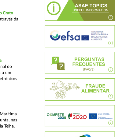
o Crato
através da
a
nal do
a a um
etrónicos
 Marítima
unta, nas
a Telha,