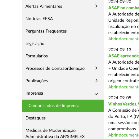
2024-09-20
Alertas Alimentares
ASAE no comba
A Autoridade de
Notícias EFSA
Unidade Regiona
fiscalização no 
Perguntas Frequentes
estabelecimentos
Abrir document
Legislação
2024-09-13
Formulários
ASAE apreende 1
A Autoridade de
Processos de Contraordenação
– Unidade Opera
estabelecimento
Publicações
origem contrafei
Abrir document
Imprensa
2024-09-05
Vinhos Verdes,
Comunicados de Imprensa
A Comissão de V
do Porto, I.P. 
Destaques
uma sessão con
compromissos .
Medidas de Modernização
Abrir document
Administrativa da AP/SIMPLEX