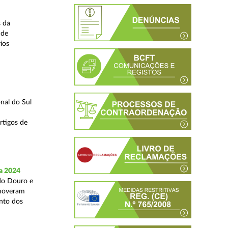
s da
 de
ios
nal do Sul
rtigos de
a 2024
 do Douro e
omoveram
nto dos