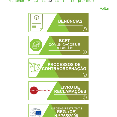
« anterior
9
10
11
12
13
14
15
próximo »
Voltar