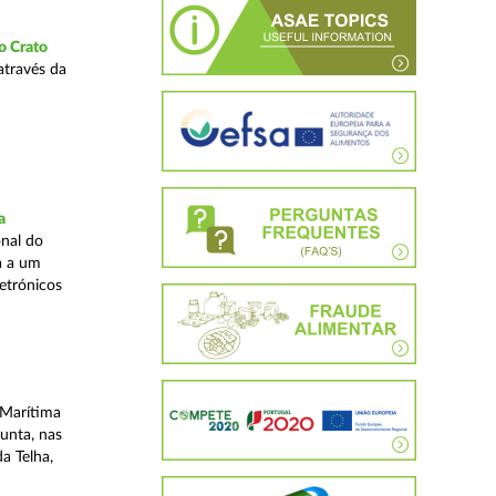
o Crato
através da
a
nal do
a a um
etrónicos
 Marítima
unta, nas
a Telha,