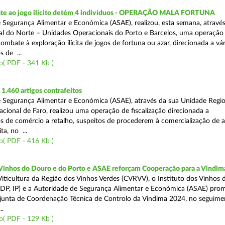
te ao jogo ilícito detém 4 indivíduos - OPERAÇÃO MALA FORTUNA
 Segurança Alimentar e Económica (ASAE), realizou, esta semana, atravé
l do Norte – Unidades Operacionais do Porto e Barcelos, uma operação
combate à exploração ilícita de jogos de fortuna ou azar, direcionada a vár
 de ...
o( PDF - 341 Kb )
.460 artigos contrafeitos
 Segurança Alimentar e Económica (ASAE), através da sua Unidade Regio
cional de Faro, realizou uma operação de fiscalização direcionada a
s de comércio a retalho, suspeitos de procederem à comercialização de a
ta, no ...
o( PDF - 416 Kb )
 Vinhos do Douro e do Porto e ASAE reforçam Cooperação para a Vindim
iticultura da Região dos Vinhos Verdes (CVRVV), o Instituto dos Vinhos
(IVDP, IP) e a Autoridade de Segurança Alimentar e Económica (ASAE) pr
junta de Coordenação Técnica de Controlo da Vindima 2024, no seguime
..
o( PDF - 129 Kb )