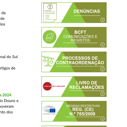
s da
 de
ios
nal do Sul
rtigos de
a 2024
 do Douro e
omoveram
nto dos