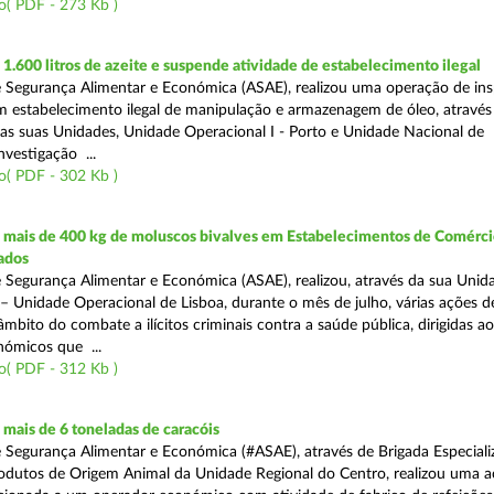
o( PDF - 273 Kb )
.600 litros de azeite e suspende atividade de estabelecimento ilegal
 Segurança Alimentar e Económica (ASAE), realizou uma operação de in
m estabelecimento ilegal de manipulação e armazenagem de óleo, atravé
as suas Unidades, Unidade Operacional I - Porto e Unidade Nacional de
nvestigação ...
o( PDF - 302 Kb )
mais de 400 kg de moluscos bivalves em Estabelecimentos de Comérci
ados
 Segurança Alimentar e Económica (ASAE), realizou, através da sua Unid
 – Unidade Operacional de Lisboa, durante o mês de julho, várias ações d
 âmbito do combate a ilícitos criminais contra a saúde pública, dirigidas ao
ómicos que ...
o( PDF - 312 Kb )
mais de 6 toneladas de caracóis
 Segurança Alimentar e Económica (#ASAE), através de Brigada Especiali
rodutos de Origem Animal da Unidade Regional do Centro, realizou uma 