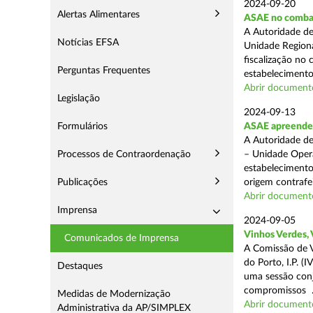
2024-09-20
Alertas Alimentares
ASAE no comba
A Autoridade de
Notícias EFSA
Unidade Regiona
fiscalização no 
Perguntas Frequentes
estabelecimentos
Abrir document
Legislação
2024-09-13
Formulários
ASAE apreende 1
A Autoridade de
Processos de Contraordenação
– Unidade Opera
estabelecimento
Publicações
origem contrafei
Abrir document
Imprensa
2024-09-05
Vinhos Verdes,
Comunicados de Imprensa
A Comissão de V
do Porto, I.P. 
Destaques
uma sessão con
compromissos .
Medidas de Modernização
Abrir document
Administrativa da AP/SIMPLEX