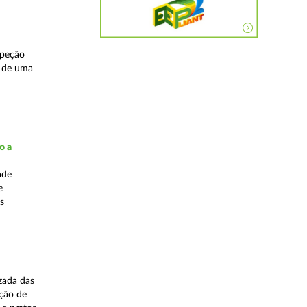
speção
s de uma
o a
ade
e
s
zada das
ação de