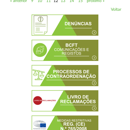
« anterior
9
10
11
12
13
14
15
próximo »
Voltar