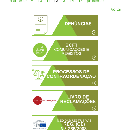
« anterior
9
10
11
12
13
14
15
próximo »
Voltar