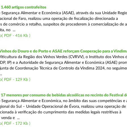
.460 artigos contrafeitos
 Segurança Alimentar e Económica (ASAE), através da sua Unidade Regio
cional de Faro, realizou uma operação de fiscalização direcionada a
s de comércio a retalho, suspeitos de procederem à comercialização de a
ta, no ...
o( PDF - 416 Kb )
 Vinhos do Douro e do Porto e ASAE reforçam Cooperação para a Vindim
iticultura da Região dos Vinhos Verdes (CVRVV), o Instituto dos Vinhos
(IVDP, IP) e a Autoridade de Segurança Alimentar e Económica (ASAE) pr
junta de Coordenação Técnica de Controlo da Vindima 2024, no seguime
..
o( PDF - 129 Kb )
 17 menores por consumo de bebidas alcoólicas no recinto do Festival d
 Segurança Alimentar e Económica, no âmbito das suas competências e 
ional do Sul – Unidade Operacional de Évora, realizou uma operação de
recionada à verificação do cumprimento das medidas legais restritivas à
 venda e ...
o( PDF - 172 Kb )