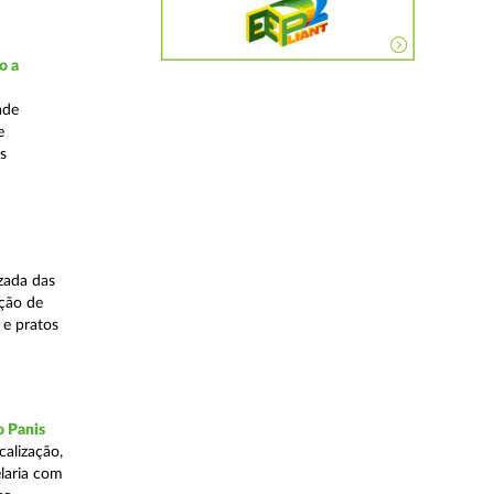
o a
ade
e
s
zada das
ação de
 e pratos
o Panis
alização,
elaria com