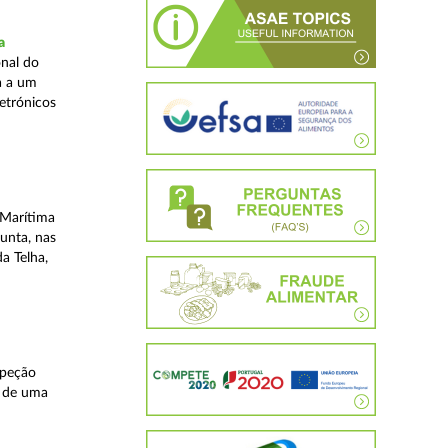
a
nal do
a a um
etrónicos
 Marítima
unta, nas
a Telha,
speção
s de uma