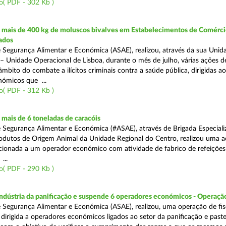
o( PDF - 302 Kb )
mais de 400 kg de moluscos bivalves em Estabelecimentos de Comérci
ados
 Segurança Alimentar e Económica (ASAE), realizou, através da sua Unid
 – Unidade Operacional de Lisboa, durante o mês de julho, várias ações d
 âmbito do combate a ilícitos criminais contra a saúde pública, dirigidas ao
ómicos que ...
o( PDF - 312 Kb )
mais de 6 toneladas de caracóis
 Segurança Alimentar e Económica (#ASAE), através de Brigada Especiali
rodutos de Origem Animal da Unidade Regional do Centro, realizou uma 
recionada a um operador económico com atividade de fabrico de refeições
...
o( PDF - 290 Kb )
indústria da panificação e suspende 6 operadores económicos - Operaçã
 Segurança Alimentar e Económica (ASAE), realizou, uma operação de fisc
, dirigida a operadores económicos ligados ao setor da panificação e past