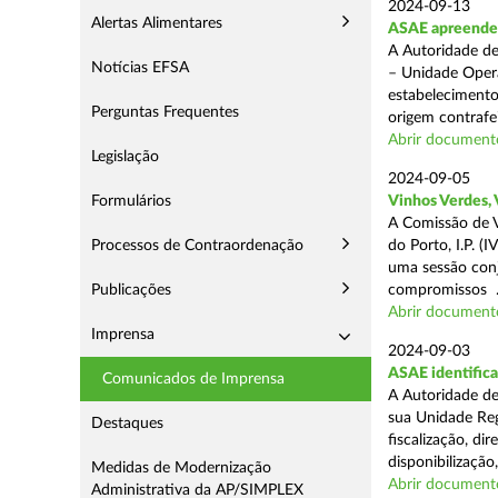
2024-09-13
Alertas Alimentares
ASAE apreende 1
A Autoridade de
Notícias EFSA
– Unidade Opera
estabelecimento
Perguntas Frequentes
origem contrafei
Abrir document
Legislação
2024-09-05
Formulários
Vinhos Verdes,
A Comissão de V
Processos de Contraordenação
do Porto, I.P. 
uma sessão con
Publicações
compromissos .
Abrir document
Imprensa
2024-09-03
ASAE identifica
Comunicados de Imprensa
A Autoridade de
sua Unidade Reg
Destaques
fiscalização, di
disponibilização,
Medidas de Modernização
Abrir document
Administrativa da AP/SIMPLEX