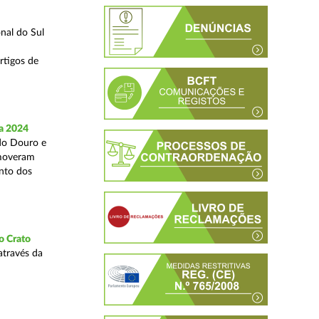
nal do Sul
rtigos de
a 2024
 do Douro e
omoveram
nto dos
o Crato
através da