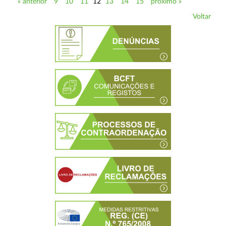
« anterior
9
10
11
12
13
14
15
próximo »
Voltar