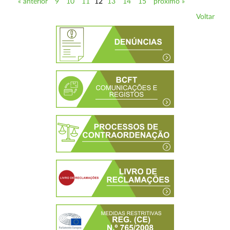
« anterior
9
10
11
12
13
14
15
próximo »
Voltar