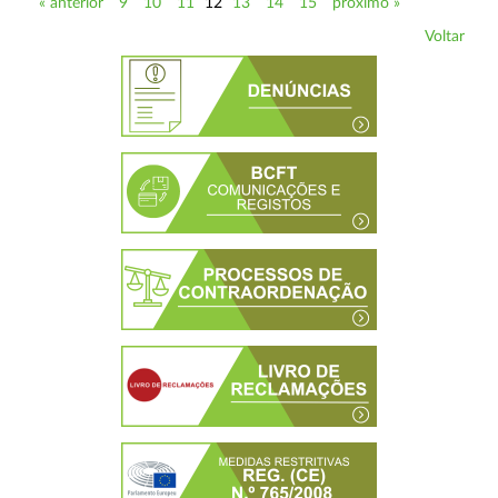
« anterior
9
10
11
12
13
14
15
próximo »
Voltar