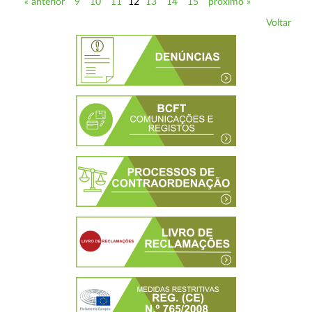
« anterior
9
10
11
12
13
14
15
próximo »
Voltar