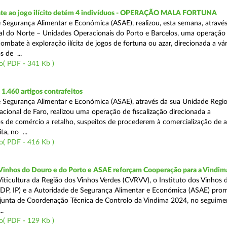
te ao jogo ilícito detém 4 indivíduos - OPERAÇÃO MALA FORTUNA
 Segurança Alimentar e Económica (ASAE), realizou, esta semana, atravé
l do Norte – Unidades Operacionais do Porto e Barcelos, uma operação
combate à exploração ilícita de jogos de fortuna ou azar, direcionada a vár
 de ...
o( PDF - 341 Kb )
.460 artigos contrafeitos
 Segurança Alimentar e Económica (ASAE), através da sua Unidade Regio
cional de Faro, realizou uma operação de fiscalização direcionada a
s de comércio a retalho, suspeitos de procederem à comercialização de a
ta, no ...
o( PDF - 416 Kb )
 Vinhos do Douro e do Porto e ASAE reforçam Cooperação para a Vindim
iticultura da Região dos Vinhos Verdes (CVRVV), o Instituto dos Vinhos
(IVDP, IP) e a Autoridade de Segurança Alimentar e Económica (ASAE) pr
junta de Coordenação Técnica de Controlo da Vindima 2024, no seguime
..
o( PDF - 129 Kb )