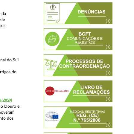
s da
 de
ios
nal do Sul
rtigos de
a 2024
 do Douro e
omoveram
nto dos