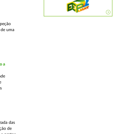
speção
s de uma
o a
ade
e
s
zada das
ação de