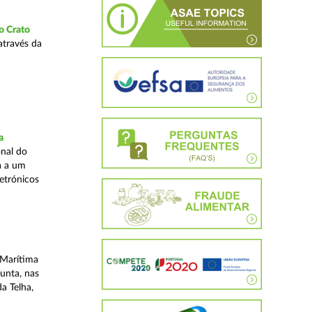
o Crato
através da
a
nal do
a a um
etrónicos
 Marítima
unta, nas
a Telha,