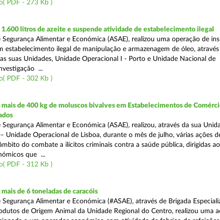
o( PDF - 273 Kb )
.600 litros de azeite e suspende atividade de estabelecimento ilegal
 Segurança Alimentar e Económica (ASAE), realizou uma operação de in
m estabelecimento ilegal de manipulação e armazenagem de óleo, atravé
as suas Unidades, Unidade Operacional I - Porto e Unidade Nacional de
nvestigação ...
o( PDF - 302 Kb )
mais de 400 kg de moluscos bivalves em Estabelecimentos de Comérci
ados
 Segurança Alimentar e Económica (ASAE), realizou, através da sua Unid
 – Unidade Operacional de Lisboa, durante o mês de julho, várias ações d
 âmbito do combate a ilícitos criminais contra a saúde pública, dirigidas ao
ómicos que ...
o( PDF - 312 Kb )
mais de 6 toneladas de caracóis
 Segurança Alimentar e Económica (#ASAE), através de Brigada Especiali
rodutos de Origem Animal da Unidade Regional do Centro, realizou uma 