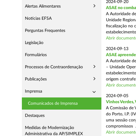
2024-09-20
Alertas Alimentares
ASAE no comba
A Autoridade de
Notícias EFSA
Unidade Regiona
fiscalização no 
Perguntas Frequentes
estabelecimentos
Abrir document
Legislação
2024-09-13
Formulários
ASAE apreende 1
A Autoridade de
Processos de Contraordenação
– Unidade Opera
estabelecimento
Publicações
origem contrafei
Abrir document
Imprensa
2024-09-05
Vinhos Verdes,
Comunicados de Imprensa
A Comissão de V
do Porto, I.P. 
Destaques
uma sessão con
compromissos .
Medidas de Modernização
Abrir document
Administrativa da AP/SIMPLEX