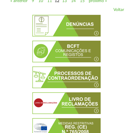
« anterior
9
10
11
12
13
14
15
próximo »
Voltar