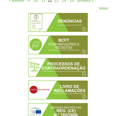
« anterior
9
10
11
12
13
14
15
próximo »
Voltar