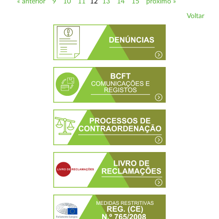
« anterior
9
10
11
12
13
14
15
próximo »
Voltar